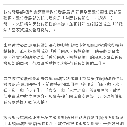
數位發展部揭牌 擔綱臺灣數位發展馬達 建構全民數位韌性 唐部長
強調，數位發展部的核心理念是「全民數位韌性」，透過「3
發」，來建構全民數位韌性的基礎。並預計年底(2022)成立「行政
法人國家資通安全研究院」。
出席數位發展部揭牌暨部長布達典禮 蘇揆期勉相關部會業務銜接無
縫接軌，並打造臺灣成為「數位國家、智慧島嶼」 院長蘇貞昌表
示，為實現蔡總統提出「數位國家、智慧島嶼」的願景及設立數位
發展部的目標，行政團隊積極努力進行數位部籌備工作。
成立數位發展部是朝野共識 前瞻特別預算用於資安建設與改善偏鄉
數位落差 唐部長指出，前瞻特別預算用途已經限定「綠、數、水、
道、鄉」與「少子化」「食安」與「人才培育」等8項建設，數位
部主責其中數位建設分別投資在強化國家資安建設，以及改善偏鄉
數位落差提升數位人權。
數位部長唐鳳遠距視訊記者會 說明通訊網路應變韌性與通傳創新應
用兩項前瞻計畫 唐部長指出，數位部提出兩項新計畫，一是通訊網