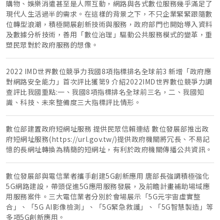
購物、娛樂消遣甚至是人際互動，網路與各式數位服務幾乎滿足了
現代人生活過半的需求。在這樣的背景之下，不只企業緊緊跟隨數
位轉型浪潮，積極開展創新技術與服務，政府部門也開始導入資料
及數據分析技術，善用「數位治理」驅動公共服務模式的變革，重
塑民眾對於政府服務的想像。
2022 IMD世界數位競爭力我國8項指標排名全球前3 新增「政府應
對網路安全能力」首次評比獲第9 介紹2022IMD世界數位競爭力調
查評比我國重點:一、我國8項指標排名全球前三名，二、我國知
識、科技、未來整備度三大指標評比情形。
數位部建置政府短網址服務 提供民眾信賴連結 數位發展部推出政
府短網址服務(https://url.gov.tw/)提供政府機關將冗長、不易記
憶的長網址轉換為精簡的短網址，有利於政府機關傳播公共資訊。
數位發展部與電信業者攜手創建5G創新應用 唐部長強調積極強化
5G網路建設，帶頭促進5G應用服務發展，及前瞻計畫補助場域應
用服務案件。三大電信業者分別於會場展示「5G元宇宙虛實整
合」、「5G AI影像檢測」、「5G緊急救護」、「5G智慧製造」等
多項5G創新應用。