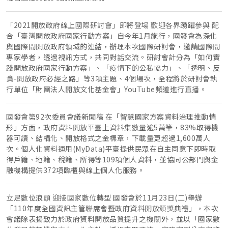
「2021開放政府線上國際研討會」即將登場 歡迎各界踴躍參與 配
合「臺灣開放政府國家行動方案」自今年1月施行，國發會為深化
與國際間開放政府領域的連結，辦理本次國際研討會，邀請國際間
專家學者，透過視訊方式，共同對話交流。研討會計分為「如何實
踐開放政府國家行動方案」、「疫情下的公私協力」、「透明、反
貪-開放政府必經之路」等3項主題、4個場次，全程將於研討會執
行單位「財團法人開放文化基金會」YouTube頻道進行直播。
國發會第92次委員會議新聞稿 在「智慧國家方案資料治理推動情
形」方面，政府資料開放平臺上資料集數量逾5萬筆，83%取得機
器可讀、結構化、開放格式之金標章，下載量更超過1,600萬人
次。個人化資料運用(MyData)平臺提供民眾在自主同意下即時取
得戶籍、地籍、稅籍、所得等109項個人資料，並協同公部門與金
融機構提供372項臨櫃與線上個人化服務。
立足數位浪頭 迎接國家數位轉型 國發會於11月23日(二)舉辦
「110年度全國資訊主管聯席會暨政府資料開放頒獎典禮」，本次
會議除表揚致力於政府資料開放品質提升之機關外，並以「國家數