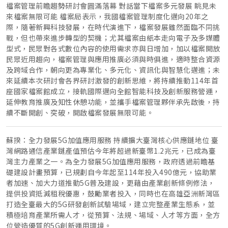
檔案管理前瞻趨勢研討會圓滿落幕 對話當下檔案多元發展 眺見未
來檔案無限可能 檔案局表示，我國檔案管理制度化邁向20年之
際，隨著新興科技發展，在時代演進下，檔案發展雖然面臨不同挑
戰，但也帶來進步轉型的契機；尤其檔案由紙本走向電子及多媒體
型式，民眾對各式數位內容的使用需求亦與日增加，加以檔案開放
民眾近用趨向，檔案管理與應用推廣必須與時俱進，適時整合資源
及跨域合作，朝向更為專業化、多元化、資訊化與智慧化邁進；未
來延續本次研討會各界研討激發的創新思維，將持續推動114年首
座國家檔案館成立，接軌國際邁向全館智能科技及創新服務營運，
延伸教育推廣及知性休憩功能，並攜手檔案管理夥伴承先啟後，持
續不斷開創、突破，開啟檔案發展無限可能。
蘇揆：全力發展5G加值應用服務 持續擴大臺灣核心供應鏈地位 臺
灣網路通信產業鏈產值預估今年將超過新臺幣1.2兆元，已成為臺
灣主力產業之一。為全力發展5G加值應用服務，政府透過前瞻基
礎建設計畫預算，已規劃自今年起至114年投入490億元，協助業
者加速、加大力道推動5G普及建設，更藉由產業創新條例修法，
提供投資抵減租稅優惠，鼓勵業者投入，同時也在高雄亞洲新灣區
打造全臺最大的5G研發創新試驗場域，建立完整產業生態系，並
積極培育產業所需人才，從預算、法規、場域、人才等方面，全方
位營造優質的5G創新運用環境。