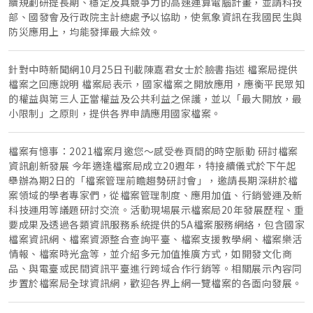
續規劃研提長期、穩定及具競爭力的高速運算電腦計畫，並請科技
部、國發會及行政院主計總處予以協助，使氣象資訊在我國民生與
防災應用上，均能發揮最大綜效。
針對中時新聞網10月25日刊載陳嘉君女士於臉書指述 檔案局提供
檔案之回應說明 檔案局表示，國家檔案之開放應用，應衡平民眾知
的權益與第三人正當權益及公共利益之保護，並以「最大開放，最
小限制」之原則，提供各界申請應用國家檔案。
檔案有憶事：2021檔案月邀您～感受卷頁間的時空脈動 研討檔案
資訊創新發展 今年適逢檔案局成立20週年，特接續儀式於下午起
舉辦為期2日的「檔案管理前瞻趨勢研討會」，邀請長期深耕於檔
案領域的學者專家們，從檔案管理制度、應用加值、行銷營運及新
科技運用等議題研討交流。活動現場展示檔案局20年發展歷程、重
要成果及透過各類資訊服務系統提供的5A檔案服務網絡，包含國家
檔案資訊網、檔案資源整合查詢平臺、檔案支援教學網、檔案樂活
情報、檔案時光盒等，並介紹多元加值推廣方式，如開發文化商
品、與電臺或民間資訊平臺進行跨域合作行銷等。相關展示內容同
步置於檔案局全球資訊網，歡迎各界上網一覽檔案的各面向發展。