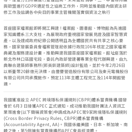
與歐盟進行GDPR適足性之協商工作外，同時並推動國內個資法研
修工作及協調各中央目的事業主管機關落實個資法之執行
首座國家檔案館即將開工興建 ! 檔案館、圖書館、博物館為先進國
家知識體系三大支柱，為展現政府重視國家發展見證及國家智慧資
產，以及達成政府紀錄公開透明且為全體國民共有共享之核心要
務，國家發展委員會檔案管理局依據行政院106年核定之國家檔案
典藏及服務建設計畫，推動興建我國首座國家檔案館，館址座落於
新北市林口區國宅段，委託內政部營建署專業全程代辦興建，由九
典聯合建築師事務所(郭英釧建築師)設計監造，並於今年2月26日
以新臺幣20餘億元決標，由豐譽營造股份有限公司及東元電機股份
有限公司共同承攬施作，預定113年主體工程完工及114年開館營
運。
我國獲准設立 APEC 跨境隱私保護規則(CBPR)體系當責機構 國發
會於 6月3 日接獲APEC 正式通知，成功推動我國財團法人資訊工
業策進會(以下簡稱資策會)申請成為APEC第9家跨境隱私保護規則
(Cross Border Privacy Rules, CBPR)體系當責機構
(Accountability Agent, AA)。我國係繼美國、日本、新加坡、南
韓之後，第5個擁有當責機構的APEC會員經濟體。