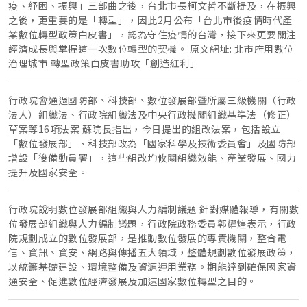
疫、紓困、振興」三部曲之後，台北市長柯文哲不斷提及，在振興
之後，更重要的是「轉型」，因此2月公布「台北市後疫情時代產
業數位轉型政策白皮書」，認為守住疫情的台灣，接下來更要關注
經濟成長與掌握這一次數位轉型的契機。 原文網址: 北市府用數位
治理城市 轉型政策白皮書助攻「創造紅利」
行政院會通過國防部、科技部、數位發展部暨所屬三級機關（行政
法人）組織法、行政院組織法及中央行政機關組織基準法（修正）
草案等16項法案 蘇院長指出，今日提出的組改法案，包括設立
「數位發展部」、科技部改為「國家科學及技術委員會」及國防部
增設「後備動員署」，這些組改均攸關組織效能、產業發展、國力
提升及國家安全。
行政院說明數位發展部組織與人力編制議題 針對媒體報導，有關數
位發展部組織與人力編制議題，行政院政務委員郭耀煌表示，行政
院規劃成立的數位發展部，是推動數位發展的專責機關，整合電
信、資訊、資安、網路與傳播五大領域，整體規劃數位發展政策，
以統籌基礎建設、環境整備及資源運用業務。期能達到確保國家資
通安全、促進數位經濟發展及加速國家數位轉型之目的。