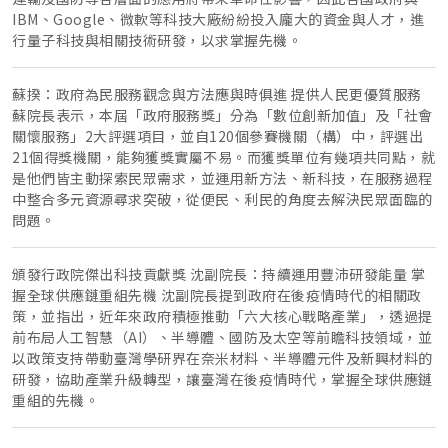
IBM、Google、微軟等科技大廠紛紛投入龐大的資金與人才，進
行量子科技與相關技術研發，以求掌握先機。
蘇揆：政府為民服務觀念與方法應與時俱進 提供人民更優質服務
蘇院長表示，本屆「政府服務獎」分為「數位創新加值」及「社會
關懷服務」2大評選項目，並自120個參賽機關（構）中，評選出
21個得獎機關，能夠獲獎實屬不易。而獲獎單位有幾項共同點，就
是他們皆主動探索民眾需求，並運用新方法、新科技，在服務過程
中整合多元資源尋求突破，從便民、利民的角度去解決民眾面臨的
問題。
頒發行政院傑出科技貢獻獎 沈副院長：持續運用豐沛研發能量 掌
握全球供應鏈重組先機 沈副院長提到政府在後疫情時代的相關政
策，並指出，近年來政府積極推動「六大核心戰略產業」，透過提
前布局人工智慧（AI）、半導體、國防及太空等前瞻科技領域，並
以政策支持帶動臺灣學研界在奈米材料、半導體元件及新興材料的
研發，協助產業升級轉型，讓臺灣在後疫情時代，掌握全球供應鏈
重組的先機。