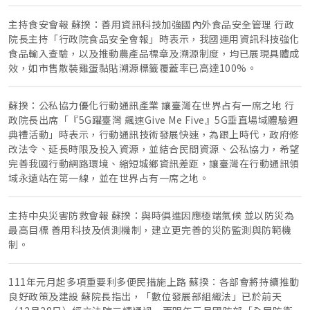
主持食安會報 蘇揆：善用資訊科技加強國內外食品安全管理 行政
院長主持「行政院食品安全會報」時表示，我國運用資訊科技強化
食品輸入查驗，以及推動農產品標章及溯源制度，均已展現具體成
效，如市售散裝雞蛋黏貼溯源標籤覆蓋率已高達100%。
蘇揆：公私協力優化行動通訊產業 讓臺灣在世界占有一席之地 行
政院長出席「『5G躍臺灣 飆速Give Me Five』5G垂直場域體驗週
典禮活動」時表示，行動通訊技術發展快速，為跟上時代，政府修
改法令、延長時限及投入資源，並結合民間資源、公私協力，希望
完善我國行動網路環境、縮短城鄉資訊差距，讓臺灣在行動通訊領
域永遠站在第一線，並在世界占有一席之地。
主持中央災害防救會報 蘇揆：與時俱進因應極端氣候 並以防災為
最高目標 善用科技及偵測機制，建立更完善的災防監測與防範機
制。
111年元月起多項重要利多便民措施上路 蘇揆：各部會將持續推動
良好政策及建設 蘇院長指出，「數位發展部組織法」已於前天