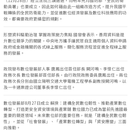
（12月28日）經立法院三讀通過，而明年元月國防部「全民防衛
動員署」也要成立，因此如何藉由此一組織改造方式，提升我國平
戰轉換的全民防衛能力，並促進數位經濟發展及數位科技應用的功
效，都需要政府更縝密的規劃。
形塑資料驅動治理 掌握政策施力焦點 國發會表示，善用資料是提
升數位競爭力的關鍵，中央地方攜手讓民眾自主運用個人資料申請
政府或金融機關的各式線上服務，簡化服務流程並促進全程線上服
務的發展。
政院發布數位發展部人事 唐鳳出任首任部長 闕河鳴、李懷仁出任
政務次長 數位發展部首任部長，由行政院政務委員唐鳳出任，兩位
政務次長分別由國立陽明交通大學電機工程學系副教授闕河鳴，以
及一卡通票證公司董事長李懷仁出任。
數位發展部8月27日成立 蘇揆：建構全民數位韌性、推動產業數位
轉型、打造更安全資安環境與產業鏈 數位國力已成為當前先進國最
重要的競逐領域。未來數位部的重要任務，就是「建構全民數位韌
性」，並從「社會發展」、「產業數位轉型」與「資安應變」三面
向推動。