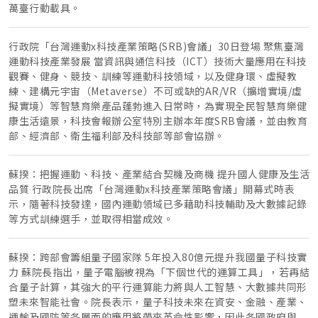
萬臺行動載具。
行政院「台灣運動x科技產業策略(SRB)會議」30日登場 聚焦臺灣
運動科技產業發展 當資訊與通信科技（ICT）技術大量應用在科技
觀賽、健身、競技、訓練等運動科技領域，以及健身環、虛擬教
練、建構元宇宙（Metaverse）不可或缺的AR/VR（擴增實境/虛
擬實境）等智慧育樂產品蓬勃進入日常時，為實現全民智慧育樂健
康生活遠景，科技會報辦公室特別主辦本年度SRB會議，並由教育
部、經濟部、衛生福利部及科技部等部會協辦。
蘇揆：把握運動、科技、產業結合契機及商機 提升國人健康及生活
品質 行政院長出席「台灣運動x科技產業策略會議」開幕式時表
示，隨著科技發達，國內運動領域已多藉助科技輔助及大數據記錄
等方式訓練選手，並取得相當成效。
蘇揆：跨部會籌組量子國家隊 5年投入80億元提升我國量子科技實
力 蘇院長指出，量子電腦被視為「下個世代的運算工具」，若再結
合量子計算，其強大的平行運算能力將與人工智慧、大數據共同形
塑未來智能社會。院長表示，量子科技未來在資安、金融、產業、
運輸及國防等各層面的應用將帶來革命性影響，因此各國政府與