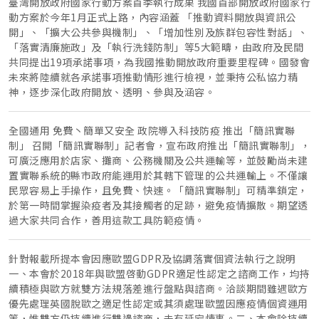
臺灣開放政府國家行動方案首季執行成果 我國首部開放政府國家行
動方案於今年1月正式上路，內容涵蓋 「推動資料開放與資訊公
開」、「擴大公共參與機制」、「增加性別及族群包容性對話」、
「落實清廉施政」及「執行洗錢防制」等5大範疇，由政府及民間
共同提出19項承諾事項，為我國推動開放政府重要里程碑。國發會
未來將陸續就各承諾事項推動情形進行檢視，並秉持公私協力精
神，逐步深化政府開放、透明、參與及涵容。
全國通用 免費丶簡單又安全 政院導入科技防疫 推出「簡訊實聯
制」 召開「簡訊實聯制」記者會，宣布政府推出「簡訊實聯制」，
可廣泛應用於店家、攤商、公務機關及公共運輸等，並鼓勵尚未建
置實聯系統的縣市政府能運用於其轄下管理的公共運輸上。不僅讓
民眾容易上手操作，且免費、快速。「簡訊實聯制」可精準鎖定，
於第一時間掌握染疫者及其接觸者的足跡，避免疫情擴散。期望透
過大家共同合作，善用這款工具防範疫情。
針對報載所提本會因應歐盟GDPR及協調落實個資法執行之說明
一、本會於2018年與歐盟啓動GDPR適足性認定之諮商工作，均持
續積極與歐方就雙方法規落差進行盤點與諮商。洽談期間雖遇歐方
優先處理英國脫歐之適足性認定或其須處理歐盟因應疫情個資運用
等，惟雙方仍持續進行雙邊諮商，未有延宕情事。二、本會除持續