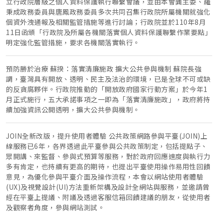
立行政院層級之個人資料保護執行聯繫會議，並由本會龔主委、羅
秉成政務委員與唐鳳政務委員多次共同召集行政院所屬機關就強化
個資外洩通報及相關監管措施等進行討論；行政院並於110年8月
11日函頒「行政院及所屬各機關落實個人資料保護聯繫作業要點」
明定強化監管措施，要求各機關落實執行。
預防勝於治療 蘇揆：落實清廉施政 擴大公共參與機制 蘇院長強
調，臺灣具有開放、透明、民主及法治的環境，已是全球不可或缺
的反貪腐夥伴。行政院推動的「開放政府國家行動方案」於今年1
月正式施行，五大承諾事項之一即為「落實清廉施政」，政府將持
續加強資訊公開透明，擴大公共參與機制。
JOIN全新改版，提升使用者體驗 公共政策網路參與平臺(JOIN)上
線服務已6年，各界透過此平臺參與公共政策制定，包括提點子、
眾開講、來監督、參與式預算等服務，對於政府回應速度與執行力
多有肯定，也持續有更高的期待，也提出平臺使用操作易用性回饋
意見，為優化參與平臺介面及操作流程，本會以網站使用者體驗
(UX)及視覺設計(UI)方法重新架構及設計全網站與服務，並邀請曾
經在平臺上提議、附議及透過客服信箱回饋建議的朋友，從使用者
及觀察者角度，參與網站測試。