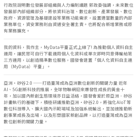
行政院說明數位發展部組織與人力編制議題 郭政委強調，未來數位
發展部內部組織部分，將依資料治理、數位創新、產業發展、數位
政府、資源管理及基礎建設等業務功能需求，設置適當數量的內部
業務單位，資安業務則由資通安全署主責。也將配合新增業務或原
有業務擴充。
我的資料，我作主，MyData平臺正式上線了! 為推動個人資料自主
運用，讓民眾可自行下載運用個人化資料或單次即時同意傳輸給第
三方運用，以創造精準數位服務，國發會建置「個人化資料自主運
用（MyData）平臺」。
亞洲‧矽谷2.0 ──打造臺灣成為亞洲數位創新的關鍵力量 近年
AI、5G創新科技的推展，全球物聯網迎來爆發性成長的黃金十
年，加以國內新創生態環境亦日益活絡，國發會爰於原亞洲．矽谷
計畫執行的基礎下，積極研議推動亞洲‧矽谷2.0，將強化AIoT等
數位科技導入、擴大國內示範場域及加強系統輸出，並加速推動新
創事業成長及出場，以及形塑國家新創品牌，以打造臺灣成為亞洲
數位創新的關鍵力量。