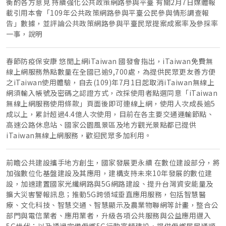
衡酌各方意見 持續強化公共政策網路參與平臺 有關2月7日媒體報
載引用本會「109年公共政策網路參與平臺公民參與情形調查報
告」數據，並評論公共政策網路參與平臺民眾提案成案率及參採率
一事，說明
春節防疫保安康 悠閒上網iTaiwan 國發會指出，iTaiwan免費無
線上網服務熱點數量在全國已逾9,700處，為提供民眾更友善方便
之iTaiwan使用體驗，自去(109)年7月1日起取消iTaiwan無線上
網須輸入帳號及密碼之認證方式，改採使用者點選同意「iTaiwan
無線上網服務使用條款」頁面後即可連線上網，使用人次成長逾5
成以上，累計超過4.4億人次使用，目前在各主要交通運輸節點、
高速公路休息站、國家公園風景區及地方觀光景點都已提供
iTaiwan無線上網服務，歡迎民眾多加利用。
前瞻公共建設攜手地方創生，國家發展更永續 在數位建設部分，將
加強數位化基盤建設及其應用，建構支持未來10年發展的數位建
設，加速建置國家光纖網路與5G網路建設、提升台灣資安能量及
擴大災害警報訊息；推動5G跨領域垂直應用服務，包括智慧醫
療、文化科技、智慧交通、智慧顯示及農業物聯網等計畫，整合公
部門與電信業者、應用業者，升級各項公共服務與公益應用邁入