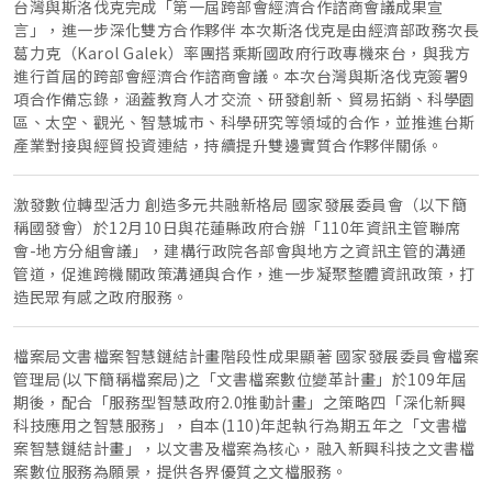
台灣與斯洛伐克完成「第一屆跨部會經濟合作諮商會議成果宣
言」，進一步深化雙方合作夥伴 本次斯洛伐克是由經濟部政務次長
葛力克（Karol Galek）率團搭乘斯國政府行政專機來台，與我方
進行首屆的跨部會經濟合作諮商會議。本次台灣與斯洛伐克簽署9
項合作備忘錄，涵蓋教育人才交流、研發創新、貿易拓銷、科學園
區、太空、觀光、智慧城市、科學研究等領域的合作，並推進台斯
產業對接與經貿投資連結，持續提升雙邊實質合作夥伴關係。
激發數位轉型活力 創造多元共融新格局 國家發展委員會（以下簡
稱國發會）於12月10日與花蓮縣政府合辦「110年資訊主管聯席
會-地方分組會議」，建構行政院各部會與地方之資訊主管的溝通
管道，促進跨機關政策溝通與合作，進一步凝聚整體資訊政策，打
造民眾有感之政府服務。
檔案局文書檔案智慧鏈結計畫階段性成果顯著 國家發展委員會檔案
管理局(以下簡稱檔案局)之「文書檔案數位變革計畫」於109年屆
期後，配合「服務型智慧政府2.0推動計畫」之策略四「深化新興
科技應用之智慧服務」，自本(110)年起執行為期五年之「文書檔
案智慧鏈結計畫」，以文書及檔案為核心，融入新興科技之文書檔
案數位服務為願景，提供各界優質之文檔服務。