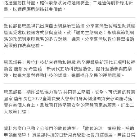
路應變韌性計畫，確保緊急狀況時通訊安全 ; 二是通傳創新應用計
畫，以通傳應用創造社會價值。
數位部長唐鳳視訊出席亞太網路治理論壇 分享臺灣數位轉型助減碳
唐鳳受邀以視訊方式參與座談，就「邁向生態網路：永續與節能網
路的政策制定與戰略的多方對話」議題，分享臺灣以數位轉型推動
減碳的作法與經驗。
唐鳳部長：數位科技結合運動和遊戲 揪全民體驗新現代五項科技運
動會 唐部長:希望藉「新現代五項科技運動會」提升運動參與的樂
趣，增進大眾對運動科技的認識，進而提升全民的運動意願。
唐鳳部長：期許公私協力聯防 共同建立堅韌、安全、可信賴的智慧
國家 唐部長在2022臺灣資安大會舉自身案例強調資安必須隨時落
實在每個人身上。且我國打造堅韌安全的智慧國家為願景，訂出三
大政策目標。
資料怎麼自己動？公部門的數位轉型，「數位治理」讓報稅、補助
申請更簡單！ 資通訊科技的日新月異驅動社會飛速發展，無論日常