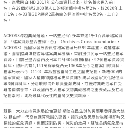
名，為我國自IMD 2017年公布該資料以來，排名首次進入前十
名；在29個超過2,000萬人口的經濟體中排名第2名，較2020年上
升1名；在33個GDP超過2萬美金的經濟體中排名第8名，上升3
名。
ACROSS跨越典藏藩籬，一站查足6百多年來逾1千1百萬筆檔案資
源 「檔案資源整合查詢平台」（Archives Cross boundaries，
ACROSS）是國家發展委員會檔案管理局於99年建置，跨越檔案
館、圖書館與博物館等檔案典藏機構，首創提供民眾一站查足檔案
資源，目前已整合國內及日本共計40個機關(構)，92個檔案資源資
料庫，總計約有1,141萬餘筆從西元1368年至今之檔案目錄資料。
檔案局表示今（110）年為豐富臺灣主題之歷史記憶，新增G0V的
國家寶藏、國家人權博物館檔案史料資訊系統以及國家文化記憶庫
等3個資料庫，分別收錄海外珍貴臺灣史料、戒嚴時期政治案件受
難者補償卷宗，以及國內各大檔案文物典藏機構之重要藏品及在地
記憶素材，均為最具代表性的臺灣文史資料庫。
蘇揆：大力支持氣象局設備更新 期使在民生與防災應用發揮最大綜
效 藉由新一代高速運算電腦的建置，讓政府及民眾皆能獲得即時又
精確的氣象資訊，進而達到防災、減災的效果。蘇院長請氣象局持