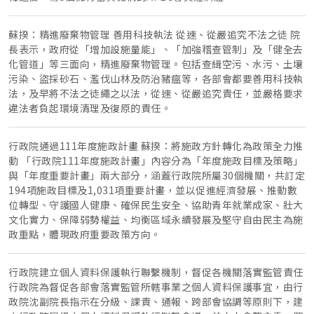
蘇揆：精進廢棄物管理 善用科技執法 從速、從嚴追究不法之徒 院
長表示，政府從「增加設施量能」、「加強稽查管制」及「健全去
化管道」等三面向，精進廢棄物管理。包括查緝空污、水污、土壤
污染、盜採砂石、濫伐山林及防治豬瘟等，各部會都要善用科技執
法，及早將不法之徒繩之以法，從速、從嚴追究責任，並嚴格要求
違法者負起環境清理及復原的責任。
行政院通過111年度施政計畫 蘇揆：將施政方針轉化為政策全力推
動 「行政院111年度施政計畫」內容分為「年度施政目標及策略」
與「年度重要計畫」兩大部分，涵蓋行政院所屬30個機關，共訂定
194項施政目標及1,031項重要計畫，並以促進經濟發展、推動數
位轉型、守護國人健康、確保民生安全、協助青年就業成家、壯大
文化實力、保障弱勢權益、均衡區域永續發展及堅守自由民主為施
政重點，體現政府重要政策方向。
行政院建立個人資料保護執行聯繫機制，督促各機關落實監管責任
行政院為督促各部會落實監管所轄事業之個人資料保護事宜，由行
政院沈副院長指示在分級、課責、通報、跨部會協調等原則下，建