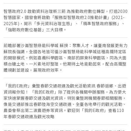
智慧政府2.0 啟動資料治理新三箭 為推動政府數位轉型，打造2030
智慧國家，國發會將啟動「服務型智慧政府2.0推動計畫」(2021-
2025年)，揭示「多元資料治理生態」、「精準智慧政府服務」、
「強韌政府數位基磐」三大目標。
前瞻部署沙崙智慧綠能科學城 蘇揆：聚集人才，讓臺南發展更有力
蘇院長強調，全國各地皆可循沙崙智慧綠能科學城這種高鐵特定區
的開發模式，例如嘉義科學園區、南部的屏東科學園區，同為大面
積台糖土地、一片素地好整理，他期待土地能動起來，配合高鐵整
體規劃並建設，展現政府效率。
「我的E政府」彙整春節交通疏運及觀光活動資訊 春節返鄉、出遊
資訊報你知！ 「我的E政府」除了提供各機關申辦服務，為方便大
家快速掌握春節交通及觀光資訊，特別彙整跨機關春節相關服務，
像是交通部推出春節陸海空交通疏運、全臺各地舉行的觀光活動、
農委會祭出第二波農遊券等資訊。歡迎到「我的E政府」查看110
年春節交通疏運及觀光攻略