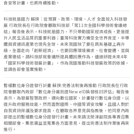
食安等計畫，也將持續推動。
科技就是國力 蘇揆：從預算、政策、環境、人才 全面投入科技發
展 行政院長在行政院會聽取科技部「第11次全國科學技術會議總
結」報告後表示，科技就是國力，不只帶動國家經濟成長，更是提
升人民生活品質的重要利器；臺灣科技實力備受全世界肯定，半導
體與資通訊產業也領先全球，未來我國除了要在既有基礎上再升
級，全面走向「創新經濟」，也要回應環境需求、社會變遷，並與
產業連結。請科技部就會議所提具體因應作為，儘速研提未來4年
「國家科學技術發展計畫」，作為我國推動科技發展政策的依據，
並請各部會落實推動。
暫緩數位身分證發行計畫 蘇揆:完善法制後再推動 行政院長在行政
院會聽取內政部「數位身分識別證New eID換發檢討評估」報告後
表示，為發展智慧政府、邁向數位國家，計畫發行數位身分證，以
提升政府服務效能。然而面對國際、中國等資安攻擊，且國人對於
自我資訊保護及要求提高，在聽取各界意見與指教後，他同意內政
部提出的暫緩數位身分證發行計畫。未來請沈榮津副院長專責召集
相關部會，集思廣益並蒐集各方面意見，提出完善法制作業後再來
推行。