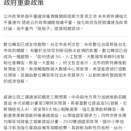
政府重要政策
公共政策參與平臺確保權責機關與提案方意見交流 未來將持續強化
平臺運作 透過公共政策議題提議平臺，強化政府及民間溝通及政策
討論，及平臺內「提點子」提案相關資訊。
數位轉型已成全球趨勢！台北市長柯文哲：未來數位治理將是台北
市政的關鍵！ 有鑒於全球受到新冠肺炎疫情的影響，數位轉型已經
成為一種趨勢。「如何透過 5G、人工智慧、大數據等新興科技幫
助社會轉型，將是一大重點。」柯文哲並表示，北市府將持續推動
無現金交易、無接觸服務與大數據中心等政策，希望能透過打造數
位環境，並藉由數位轉型來找出未來競爭力，以創新維持整個城市
的經濟發展。
感謝立院三讀通過前瞻第三期預算，中央與地方齊力加速推動前瞻
建設 本次前瞻計畫第3期特別預算，將著重數位建設及5G發展，也
將積極投入AI、資安等6大核心戰略產業、強化產業創新轉型，推
動產業振興發展所需基礎建設，以厚植國家競爭力；同時亦將支應
均衡區域發展之城鄉建設計畫、2030雙語國家政策、國中小學加
裝冷氣及強化電路設備等相關經費，其餘較為軟性的長照、幼托、