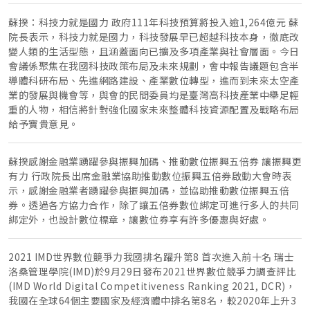
蘇揆：科技力就是國力 政府111年科技預算將投入逾1,264億元 蘇
院長表示，科技力就是國力，科技發展早已超越科技本身，徹底改
變人類的生活型態，且涵蓋面向已擴及多項產業與社會層面。今日
會議係聚焦在我國科技政策布局及未來規劃，會中報告議題包含半
導體科研布局、先進網路建設、產業數位轉型，進而到未來太空產
業的發展與機會等，與會的民間委員均是臺灣高科技產業中舉足輕
重的人物，相信將針對強化國家未來整體科技資源配置及戰略布局
給予寶貴意見。
蘇揆感謝金融業踴躍參與振興加碼、推動數位振興五倍券 讓振興更
有力 行政院長出席金融業協助推動數位振興五倍券啟動大會時表
示，感謝金融業者踴躍參與振興加碼，並協助推動數位振興五倍
券。透過各方協力合作，除了讓五倍券數位綁定可進行多人的共同
綁定外，也設計數位標章，讓數位券享有許多優惠與好處。
2021 IMD世界數位競爭力我國排名躍升第8 首次進入前十名 瑞士
洛桑管理學院(IMD)於9月29日發布2021世界數位競爭力調查評比
(IMD World Digital Competitiveness Ranking 2021, DCR)，
我國在全球64個主要國家及經濟體中排名第8名，較2020年上升3