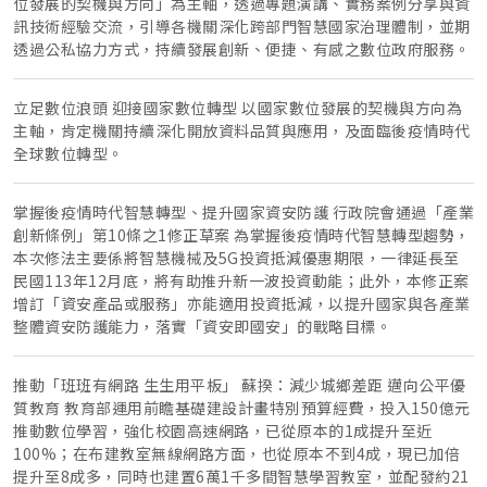
位發展的契機與方向」為主軸，透過專題演講、實務案例分享與資
訊技術經驗交流，引導各機關深化跨部門智慧國家治理體制，並期
透過公私協力方式，持續發展創新、便捷、有感之數位政府服務。
立足數位浪頭 迎接國家數位轉型 以國家數位發展的契機與方向為
主軸，肯定機關持續深化開放資料品質與應用，及面臨後疫情時代
全球數位轉型。
掌握後疫情時代智慧轉型、提升國家資安防護 行政院會通過「產業
創新條例」第10條之1修正草案 為掌握後疫情時代智慧轉型趨勢，
本次修法主要係將智慧機械及5G投資抵減優惠期限，一律延長至
民國113年12月底，將有助推升新一波投資動能；此外，本修正案
增訂「資安產品或服務」亦能適用投資抵減，以提升國家與各產業
整體資安防護能力，落實「資安即國安」的戰略目標。
推動「班班有網路 生生用平板」 蘇揆：減少城鄉差距 邁向公平優
質教育 教育部運用前瞻基礎建設計畫特別預算經費，投入150億元
推動數位學習，強化校園高速網路，已從原本的1成提升至近
100%；在布建教室無線網路方面，也從原本不到4成，現已加倍
提升至8成多，同時也建置6萬1千多間智慧學習教室，並配發約21