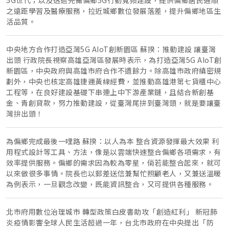
5G世代；以及透過完備偏鄉5G行動寬頻建設，提供偏鄉居民通順
之遠距學習及醫療服務，拉近城鄉數位發展落差，提升偏鄉地區生
活品質。
中央地方合作打造亞灣5G AIoT創新園區 蘇揆：推動建設 讓臺灣
出頭 行政院長視察高雄亞灣區發展時表示，為打造亞灣5G AIoT創
新園區，中央政府與高雄市府合作不遺餘力。除高雄市政府縝密規
劃外，中央也核定高雄捷運黃線經費，並推動高雄港第七貨櫃中心
工程等，在良好建設基礎下串連上中下游產業鏈，且結合新創基
金、青創貸款，努力推動建設，從臺灣尾拚到臺灣頭，就是要讓臺
灣拚出頭！
為偏鄉完成最後一哩路 蘇揆：以人為本 整合資源發揮最大效果 利
用程式設計等工具、方法，像是以雲端快速整合偏鄉各項需求，有
效率提供服務。偏鄉的需求因為較為零星，倘若能整合起來，就可
以來做很多事情。院長也以郵差送信兼幫忙照顧老人，又兼送溫暖
為例表示，一旦觀念改變，既能資訊整合，又可提供各種服務。
北市府用數位治理城市 轉型政策白皮書助攻「創造紅利」 新冠肺
炎疫情影響全球人民生活超過一年，台北市政府在中央提出「防