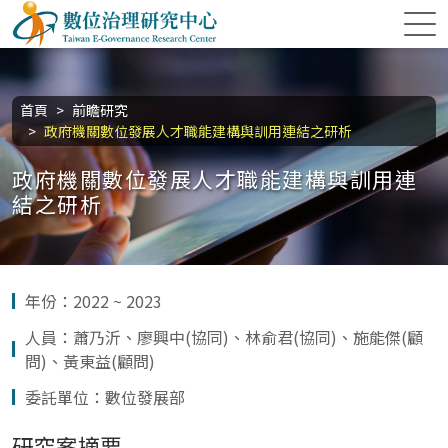
跳到主要內容區塊
數位治理研究中心
:::
首頁
前瞻研究
政府機關數位發展人才職能建構與訓用連結之研析
政府機關數位發展人才職能建構與訓用連
結之研析
年份：2022 ~ 2023
人員：蕭乃沂、廖興中(協同)、林俞君(協同)、施能傑(顧
問)、黃東益(顧問)
委託單位：數位發展部
研究案摘要