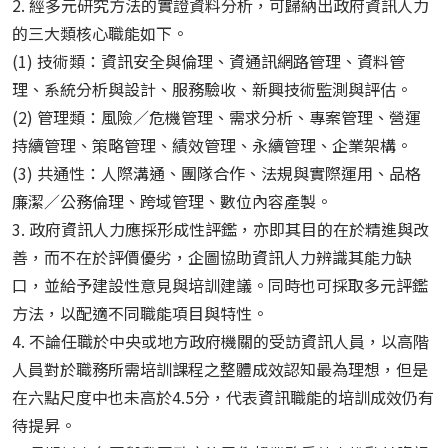
2. 經多元研究方法的實證資料分析，可歸納出政府資訊人力
的三大類核心職能如下。
(1) 技術類：資訊安全與倫理、資通訊網路管理、資料管
理、系統分析與設計、服務驗收、新興技術監測與評估。
(2) 管理類：風險／危機管理、需求分析、專案管理、營運
持續管理、策略管理、績效管理、永續管理、企業架構。
(3) 共通性：人際溝通、團隊合作、法規與實際運用、品格
廉潔／公務倫理、跨域管理、數位內容產製。
3. 政府資訊人力應採形成性評鑑，亦即其目的在於精進與改
善，而不在於評價優劣，企圖協助資訊人力辨識其能力缺
口，並給予建設性意見與培訓建議。同時也可採取多元評鑑
方法，以配適不同職能項目與特性。
4. 不論任職於中央或地方政府機關的受訪資訊人員，以高階
人員對於職務所需培訓課程之整體成效認知最為理想，但是
在六點尺度中也未高於4.5分，代表資訊職能的培訓成效仍有
待提昇。