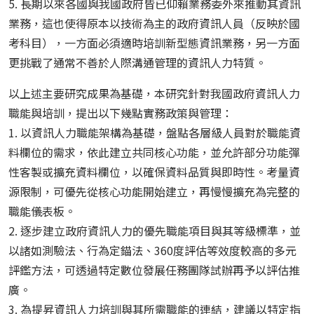
5. 長期以來各國與我國政府皆已仰賴業務委外來推動其資訊
業務，這也使得原本以技術為主的政府資訊人員（反映於國
考科目），一方面必須適時培訓新型態資訊業務，另一方面
更挑戰了通常不善於人際溝通管理的資訊人力特質。
以上述主要研究成果為基礎，本研究針對我國政府資訊人力
職能與培訓，提出以下幾點實務政策與管理：
1. 以資訊人力職能架構為基礎，盤點各層級人員對於職能資
料欄位的需求，依此建立共同核心功能，並允許部分功能彈
性客製或擴充資料欄位，以確保資料品質與即時性。考量資
源限制，可優先從核心功能開始建立，再慢慢擴充為完整的
職能儀表板。
2. 逐步建立政府資訊人力的優先職能項目與其等級標準，並
以諸如測驗法、行為定錨法、360度評估等效度較高的多元
評鑑方法，可透過特定數位發展任務團隊試辦再予以評估推
廣。
3. 為提昇資訊人力培訓與其所需職能的連結，建議以特定指