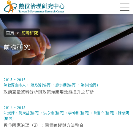
跳到主要內容區塊
數位治理研究中心
:::
首頁
前瞻研究
前瞻研究
2015 ~ 2016
陳敦源主持人、 蕭乃沂(協同)、廖洲棚(協同)、陳恭(協同)
政府巨量資料分析與政策端應用效能提升之研析
2014 ~ 2015
朱斌妤、黃東益(協同)、洪永泰(協同)、李仲彬(協同)、曾憲立(協同)、陳俊明
(顧問)
數位國家治理（2）：國情追蹤與方法整合