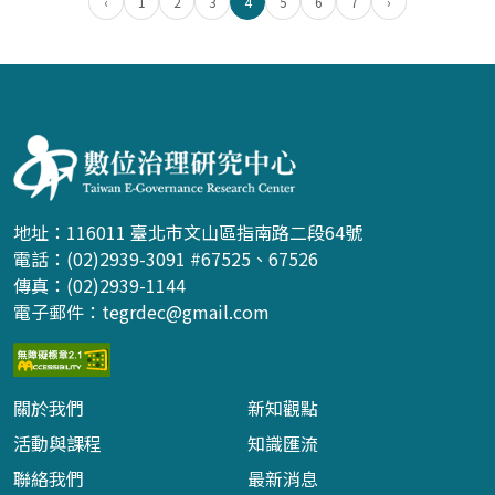
‹
1
2
3
4
5
6
7
›
:::
地址：116011 臺北市文山區指南路二段64號
電話：(02)2939-3091 #67525、67526
傳真：(02)2939-1144
電子郵件：
tegrdec@gmail.com
關於我們
新知觀點
活動與課程
知識匯流
聯絡我們
最新消息