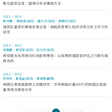
數位國家治理：國情分析架構與方法
2013 ~ 2013
廖洲棚、 陳敦源(協同)、蕭乃沂(協同)、廖興中(協同)
運用巨量資料實踐良善治理：網路民意導入政府決策分析之可行性
研究
2013 ~ 2013
胡龍騰、曾冠球(協同)、莊文忠(協同)
跨域整合及資通訊科技創新應用：以長期照護管理評估之行動化服
務為例
2012 ~ 2012
李仲彬、黃東益(協同)、陳俊明(顧問)
網路社會發展趨勢之前瞻研究：世界網路計畫(WIP)的跨國比較與
臺灣現況調查分析