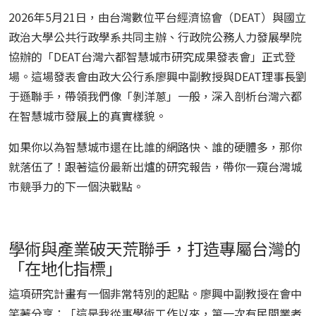
2026年5月21日，由台灣數位平台經濟協會（DEAT）與國立
政治大學公共行政學系共同主辦、行政院公務人力發展學院
協辦的「DEAT台灣六都智慧城市研究成果發表會」正式登
場。這場發表會由政大公行系廖興中副教授與DEAT理事長劉
于遜聯手，帶領我們像「剝洋蔥」一般，深入剖析台灣六都
在智慧城市發展上的真實樣貌。
如果你以為智慧城市還在比誰的網路快、誰的硬體多，那你
就落伍了！跟著這份最新出爐的研究報告，帶你一窺台灣城
市競爭力的下一個決戰點。
學術與產業破天荒聯手，打造專屬台灣的
「在地化指標」
這項研究計畫有一個非常特別的起點。廖興中副教授在會中
笑著分享：「這是我從事學術工作以來，第一次有民間業者