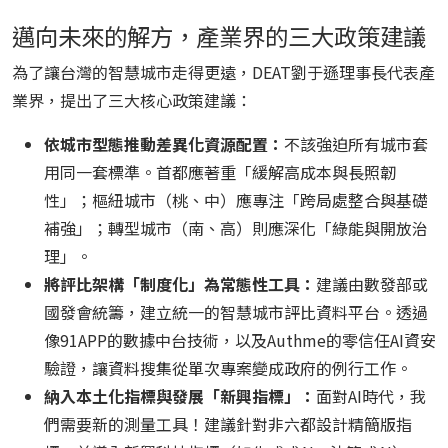
邁向未來的解方，產業界的三大政策建議
為了讓台灣的智慧城市走得更遠，DEAT劉于遜理事長代表產
業界，提出了三大核心政策建議：
依城市型態推動差異化資源配置：
不該強迫所有城市套
用同一套標準。首都應著重「緩解高成本與長照韌
性」；樞紐城市（桃、中）應專注「跨局處整合與基礎
補強」；轉型城市（南、高）則應深化「綠能與開放治
理」。
將評比架構「制度化」為常態性工具：
建議由數發部或
國發會統籌，建立統一的智慧城市評比資料平台。透過
像91APP的數據中台技術，以及Authme的零信任AI資安
驗證，讓資料搜集從單次專案變成政府的例行工作。
納入本土化指標與發展「新興指標」：
面對AI時代，我
們需要新的測量工具！建議針對非六都設計精簡版指