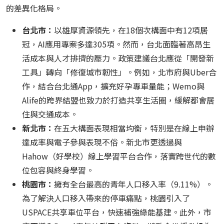
的差異化格局。
台北市：
以雄厚資源領先，在18個次構面中有12項居
冠，AI應用專案多達305項。然而，台北面臨著高昂生
活成本與人才排擠的壓力。政策建議台北應從「開發新
工具」轉向「修復城市韌性」。例如，北市府與Uber合
作，結合台北通App，擴充好孕專車量能；Wemo與
Alife的跨界結盟也致力於打造共享生活圈，緩解都會居
住與交通成本。
新北市：
在五大構面表現相當均衡，特別是在線上申辦
達成率與電子參與表現不俗。新北市更透過與
Hahow（好學校）線上學習平台合作，落實跨世代的數
位包容與終身學習。
桃園市：
擁有全台最高的青年人口移入率（9.11%）。
為了解決人口移入帶來的停車痛點，桃園引入了
USPACE共享車位平台，快速補強綠能基建。此外，市