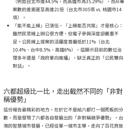
（例如台北市達44.5%，而高雄市為35.29%），而AI專
案數的差距甚至高達21倍（台北市305項 vs. 桃園市14
項）。
「能不能上線」已落伍，「上線能否共策」才是核心：
雖然民眾線上辦公很方便，但電子參與深度卻嚴重不
足。公民線上提案的活躍度普遍低於11%（台北
10.4%、台中8.5%、高雄6%），這顯示目前的數位治
理多半還是「政府單向推播」，缺乏真正的「公民雙向
對話」。
六都超級比一比，走出截然不同的「非對
稱優勢」
這份報告最精彩的地方，在於它不是給六都打一個死板的分
數，而是發現了六都各自發展出的「非對稱競爭優勢」。台
灣的智慧城市發展，已經從單一城市主導，走向了百花齊放