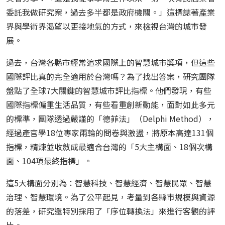
委託我做研究案，過去多半都是政府機關。」這標誌著產業
界與學術界渴望以更接地氣的方式，來檢視台灣的城市發
展。
過去，台灣各縣市經常追求國際上的智慧城市獎項，但這些
國際評比真的完全適用於台灣嗎？為了找出答案，研究團隊
盤點了全球7大關鍵的智慧城市評比指標。他們發現，有些
國際指標偏重生活品質，有些看重創新動能，面對如此多元
的標準，團隊透過嚴謹的「德菲法」（Delphi Method），
經過產官學18位專家兩輪的問卷與激盪，將原本高達131個
指標，精煉並收斂成最適合台灣的「5大主構面、18個次構
面、104項最終指標」。
這5大構面分別為：智慧科技、智慧經濟、智慧民眾、智慧
治理、智慧環境。為了公平起見，考量到各縣市規模與資源
的落差，研究還特別採用了「序位轉換法」來進行客觀的評