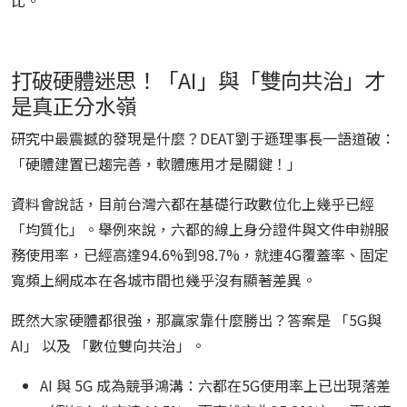
比。
打破硬體迷思！「AI」與「雙向共治」才
是真正分水嶺
研究中最震撼的發現是什麼？DEAT劉于遜理事長一語道破：
「硬體建置已趨完善，軟體應用才是關鍵！」
資料會說話，目前台灣六都在基礎行政數位化上幾乎已經
「均質化」。舉例來說，六都的線上身分證件與文件申辦服
務使用率，已經高達94.6%到98.7%，就連4G覆蓋率、固定
寬頻上網成本在各城市間也幾乎沒有顯著差異。
既然大家硬體都很強，那贏家靠什麼勝出？答案是 「5G與
AI」 以及 「數位雙向共治」。
AI 與 5G 成為競爭鴻溝：六都在5G使用率上已出現落差