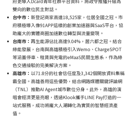
府更導入Dcard青年社群平台資料，將政令推播升級為
雙向的數位民主對話。
台中市：
新登記商家高達18,525家，位居全國之冠。市
府積極導入像91APP這樣的創業加速器與SaaS平台，協
助龐大的實體商圈加速數位轉型與流量變現。
台南市：
再生能源佔比高達9.04%，居六都之冠。結合
綠能發展，台南與高雄積極引入Wemo、ChargeSPOT
等涵蓋停車、租賃與充電的eMaaS民間生態系，作為綠
色交通接駁的完美解決方案。
高雄市：
以71.8分的社會信任度及3,342個開放資料集稱
霸全國。高雄善用這些優勢，結合網路媒體關鍵評論網
（TNL）推動AI Agent城市數位分身。此外，高雄的演
唱會經濟更是亮眼，透過Klook攜手LINE Pay打造的一
站式服務，成功將龐大人潮轉化為實質的智慧經濟產
值。