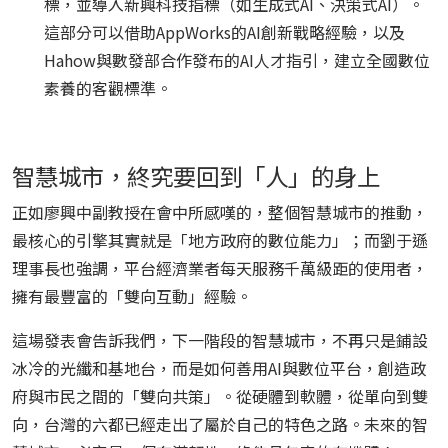
標，並導入新興科技指標（如生成式AI、決策式AI）。
這部分可以借助AppWorks的AI創新戰略經驗，以及
Hahow與數發部合作發布的AI人才指引，建立全國數位
素養的客觀標準。
智慧城市，終究要回到「人」的身上
正如廖興中副教授在會中所感嘆的，整個智慧城市的推動，
最核心的引擎其實就是「地方政府的數位能力」；而劉于遜
理事長也強調，平台經濟業者每天服務千萬級距的使用者，
擁有最豐富的「雙向互動」經驗。
這場發表會告訴我們，下一階段的智慧城市，不再只是鋪設
冰冷的光纖和基地台，而是如何善用AI與數位平台，創造政
府與市民之間的「雙向共策」。從硬體到軟體，從單向到雙
向，台灣的六都已經走出了屬於自己的特色之路。未來的智