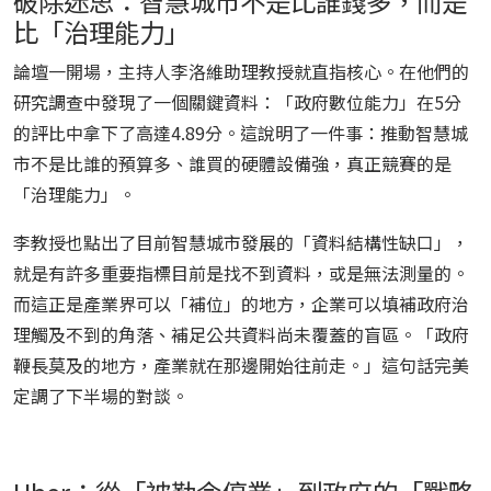
破除迷思：智慧城市不是比誰錢多，而是
比「治理能力」
論壇一開場，主持人李洛維助理教授就直指核心。在他們的
研究調查中發現了一個關鍵資料：「政府數位能力」在5分
的評比中拿下了高達4.89分。這說明了一件事：推動智慧城
市不是比誰的預算多、誰買的硬體設備強，真正競賽的是
「治理能力」。
李教授也點出了目前智慧城市發展的「資料結構性缺口」，
就是有許多重要指標目前是找不到資料，或是無法測量的。
而這正是產業界可以「補位」的地方，企業可以填補政府治
理觸及不到的角落、補足公共資料尚未覆蓋的盲區。「政府
鞭長莫及的地方，產業就在那邊開始往前走。」這句話完美
定調了下半場的對談。