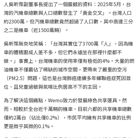
人吳昕霈副董事長提出了一個震撼的資料：2025年5月，台
灣的汽機車總數與人口總數發生了「黃金交叉」。台灣人口
約2300萬，但汽機車總數竟然超過了人口數，其中高達三分
之二是機車（近1500萬輛）。
吳昕霈無奈地笑稱：「台灣其實住了3700萬『人』，因為機
車的體積跟成人差不多，但它們永遠坐在那裡什麼都不
做。」事實上，台灣機車的使用率僅有極低的4%。大量的燃
油機車不僅霸佔了稀缺的城市空間，更帶來了嚴重的空污
（PM2.5）問題，這也是台灣肺癌連續多年蟬聯癌症死因首
位、且兒童過敏與氣喘比例居高不下的主因。
為了解決這個痛點，Wemo致力於發展綠色共享運具。然
而，相較於全台近千萬輛的機車，目前六都的共享機車總數
僅約2萬台（佔比僅0.2%），市民平均擁有共享機車的比例
更是微乎其微的0.1%。