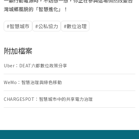
一顆行動電源時，不妨想一想，你正在參與這場悄然改變台
灣城鄉風貌的「智慧進化」！
智慧城市
公私協力
數位治理
附加檔案
Uber：DEAT六都數位政策分享
WeMo：智慧治理與綠色移動
CHARGESPOT：智慧城市中的共享電力治理
:::