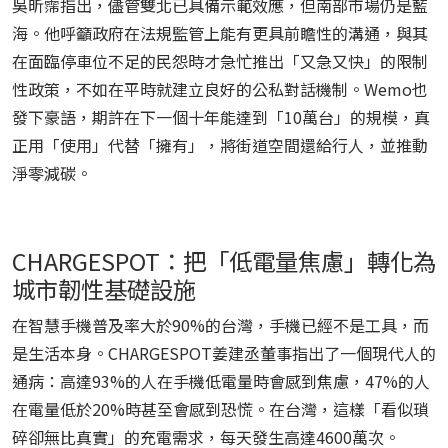
吳昕霈指出，儘管雙北已具備示範效應，但南部市場仍是藍
海。他呼籲政府在法規監管上能有更具前瞻性的溝通，與其
在面臨停車位不足的民怨時才急忙推出「又急又快」的限制
性政策，不如在平時就建立良好的公私對話機制。Wemo也
發下豪語，期許在下一個十年能達到「10萬台」的規模，真
正用「使用」代替「擁有」，將街道空間還給行人，並推動
淨零減碳。
CHARGESPOT：把「低電量焦慮」轉化為
城市韌性基礎設施
在智慧手機普及率大於90%的台灣，手機已經不是工具，而
是生活本身。CHARGESPOT姜建丞董事指出了一個現代人的
通病：高達93%的人在手機低電量時會感到焦慮，47%的人
在電量低於20%時甚至會感到恐慌。在台灣，這樣「看似瑣
碎卻無比真實」的充電需求，每天發生高達4600萬次。