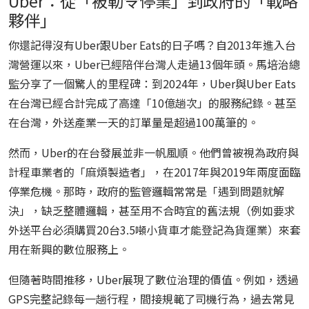
Uber：從「被勒令停業」到政府的「戰略
夥伴」
你還記得沒有Uber跟Uber Eats的日子嗎？自2013年進入台
灣營運以來，Uber已經陪伴台灣人走過13個年頭。馬培治總
監分享了一個驚人的里程碑：到2024年，Uber與Uber Eats
在台灣已經合計完成了高達「10億趟次」的服務紀錄。甚至
在台灣，外送產業一天的訂單量是超過100萬筆的。
然而，Uber的在台發展並非一帆風順。他們曾被視為政府與
計程車業者的「麻煩製造者」，在2017年與2019年兩度面臨
停業危機。那時，政府的監管邏輯常常是「遇到問題就解
決」，缺乏整體邏輯，甚至用不合時宜的舊法規（例如要求
外送平台必須購買20台3.5噸小貨車才能登記為貨運業）來套
用在新興的數位服務上。
但隨著時間推移，Uber展現了數位治理的價值。例如，透過
GPS完整記錄每一趟行程，間接規範了司機行為，過去常見