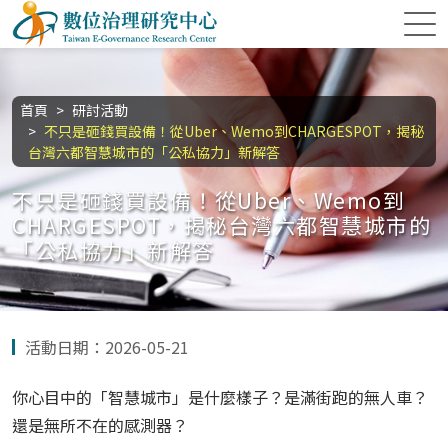
跳到主要內容區塊
數位治理研究中心
:::
首頁
研討活動
不只是砸錢買設備！從Uber、Wemo到CHARGESPOT，揭秘
台灣六都智慧城市的「公私協力」新解答
不只是砸錢買設備！從Uber、Wemo到
CHARGESPOT，揭秘台灣六都智慧城市的
「公私協力」新解答
活動日期：2026-05-21
你心目中的「智慧城市」是什麼樣子？是滿街跑的無人車？
還是無所不在的感測器？