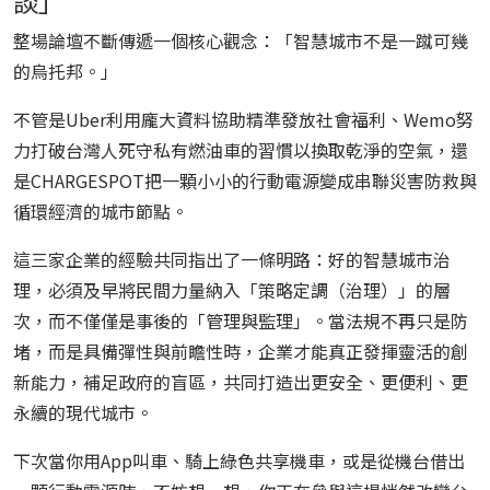
談」
整場論壇不斷傳遞一個核心觀念：「智慧城市不是一蹴可幾
的烏托邦。」
不管是Uber利用龐大資料協助精準發放社會福利、Wemo努
力打破台灣人死守私有燃油車的習慣以換取乾淨的空氣，還
是CHARGESPOT把一顆小小的行動電源變成串聯災害防救與
循環經濟的城市節點。
這三家企業的經驗共同指出了一條明路：好的智慧城市治
理，必須及早將民間力量納入「策略定調（治理）」的層
次，而不僅僅是事後的「管理與監理」。當法規不再只是防
堵，而是具備彈性與前瞻性時，企業才能真正發揮靈活的創
新能力，補足政府的盲區，共同打造出更安全、更便利、更
永續的現代城市。
下次當你用App叫車、騎上綠色共享機車，或是從機台借出