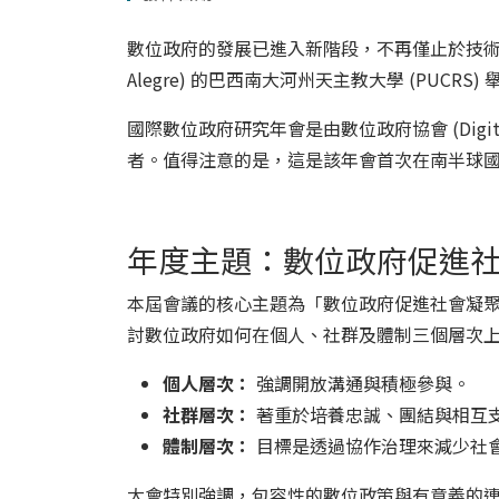
數位政府的發展已進入新階段，不再僅止於技術的堆
Alegre) 的巴西南大河州天主教大學 (PUCR
國際數位政府研究年會是由數位政府協會 (Digita
者。值得注意的是，這是該年會首次在南半球國家舉辦
年度主題：數位政府促進
本屆會議的核心主題為「數位政府促進社會凝聚力以減少不平等」(Di
討數位政府如何在個人、社群及體制三個層次
個人層次：
強調開放溝通與積極參與。
社群層次：
著重於培養忠誠、團結與相互
體制層次：
目標是透過協作治理來減少社
大會特別強調，包容性的數位政策與有意義的