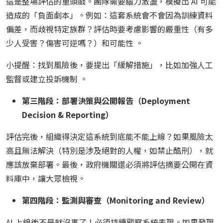
這是整場評估的重頭戲。團隊需要腦力激盪，模擬出 AI 可能
造成的「負面劇本」。例如：這套系統會不會因為訓練資料
偏差，而歧視特定族群？評估時要考慮影響的嚴重性（有多
少人受害？傷害可逆嗎？）和可能性 。
小提醒：找到風險後，要提出「緩解措施」，比如加強人工
監督或建立投訴機制 。
第三階段：部署決策與公開報告（Deployment
Decision & Reporting）
評估完後，組織得決定這系統到底能不能上線？如果風險太
高且無法解決（特別是涉及絕對的人權，如禁止酷刑），就
應該放棄部署。最後，政府機關還必須將評估摘要公開在資
料庫中，讓大眾檢視。
第四階段：監測與審查（Monitoring and Review）
AI 上線後不是就沒事了！必須持續觀察系統表現。如果發現