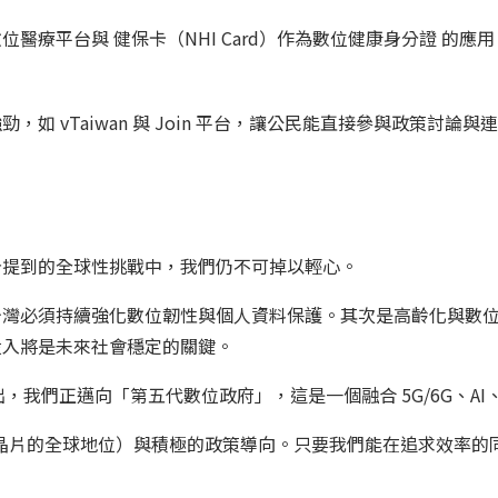
醫療平台與 健保卡（NHI Card）作為數位健康身分證 的
表現強勁，如 vTaiwan 與 Join 平台，讓公民能直接參與政策
告提到的全球性挑戰中，我們仍不可掉以輕心。
台灣必須持續強化數位韌性與個人資料保護。其次是高齡化與數
投入將是未來社會穩定的關鍵。
出，我們正邁向「第五代數位政府」，這是一個融合 5G/6G、AI
I 晶片的全球地位）與積極的政策導向。只要我們能在追求效率
。