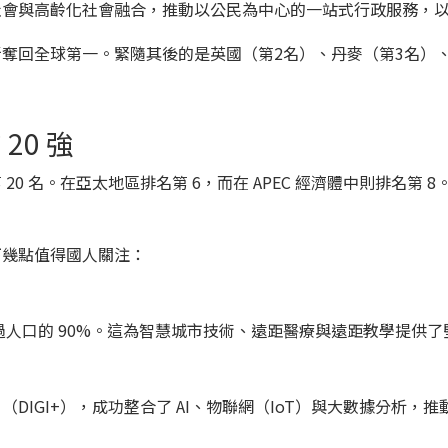
社會與高齡化社會融合，推動以公民為中心的一站式行政服務，
奪回全球第一。緊隨其後的是英國（第2名）、丹麥（第3名）、
20 強
0 名。在亞太地區排名第 6，而在 APEC 經濟體中則排名第
下幾點值得國人關注：
已超過人口的 90%。這為智慧城市技術、遠距醫療與遠距教學提供
」
（DIGI+）
，成功整合了 AI、物聯網（IoT）與大數據分析，