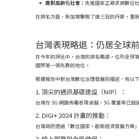
應對高齡化社會：
先進國家正尋求將數位
在排名方面，新加坡擊敗了連三冠的丹麥，重新
台灣表現略退：仍居全球前 
在今年的評比中，台灣的排名略退，位列全球第 2
國際第一領先群的地位。
根據報告中對台灣數位治理發展的描述，有以
1. 頂尖的通訊基礎建設（NIP）：
台灣在 5G 網路佈署表現卓越，5G 覆蓋率
2. DIGI+ 2024 計畫的推動：
台灣政府透過「數位國家・創新經濟發展方案
3. 線上服務與全民健保：