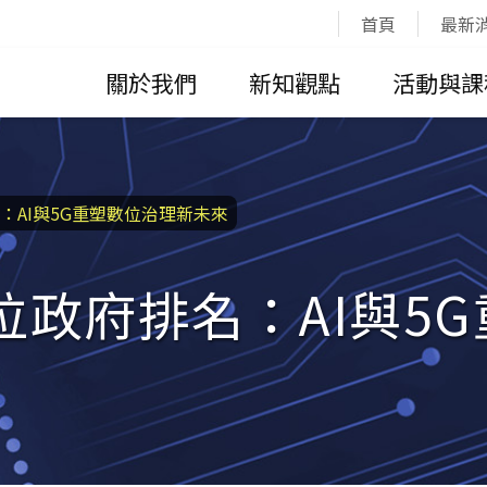
:::
首頁
最新
關於我們
新知觀點
活動與課
名：AI與5G重塑數位治理新未來
數位政府排名：AI與5