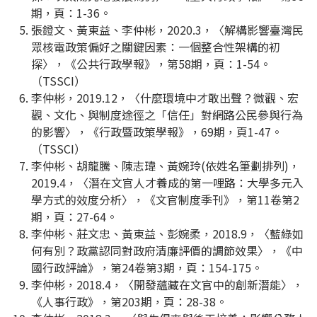
期，頁：1-36。
張鐙文、黃東益、李仲彬，2020.3，〈解構影響臺灣民
眾核電政策偏好之關鍵因素：一個整合性架構的初
探〉，《公共行政學報》，第58期，頁：1-54。
（TSSCI）
李仲彬，2019.12，〈什麼環境中才敢出聲？微觀、宏
觀、文化、與制度途徑之「信任」對網路公民參與行為
的影響〉，《行政暨政策學報》，69期，頁1-47。
（TSSCI）
李仲彬、胡龍騰、陳志瑋、黃婉玲(依姓名筆劃排列)，
2019.4，〈潛在文官人才養成的第一哩路：大學多元入
學方式的效度分析〉，《文官制度季刊》，第11卷第2
期，頁：27-64。
李仲彬、莊文忠、黃東益、彭婉柔，2018.9，〈藍綠如
何有別？政黨認同對政府清廉評價的調節效果〉，《中
國行政評論》，第24卷第3期，頁：154-175。
李仲彬，2018.4，〈開發蘊藏在文官中的創新潛能〉，
《人事行政》，第203期，頁：28-38。