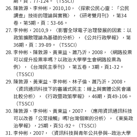
期，頁：77-124。（TSSCI）
陳敦源、李仲彬，2010,10，〈探索公民心靈：「公民
調查」技術的理論與實務〉，《研考雙月刊》，第34
卷，第5期，頁：53-66。
李仲彬，2010,9，〈影響全球電子治理發展的因素：以
政策擴散理論為基礎的分析〉，《公共行政學報》，第
36期，頁：39-89。（TSSCI）
李仲彬、陳敦源、黃東益、蕭乃沂，2008，〈網路投票
可以提升投票率嗎？以政治大學學生會網路投票為
例〉，《台灣民主季刊》，第五卷，3期，頁1-32。
（TSSCI）
陳敦源、黃東益、李仲彬、林子倫、蕭乃沂，2008，
〈資訊通訊科技下的審議式民主：線上與實體公民會議
比較分析〉，《行政暨政策學報》，46期，頁49-106。
（TSSCI）
陳敦源、李仲彬、黃東益，2007，〈應用資訊通訊科技
可以改善「公眾接觸」嗎?台灣個案的分析〉，《東吳政
治學報》，25期，頁51-92。（TSSCI）
李仲彬，2007，〈資訊科技與青年公共參與--政治大學