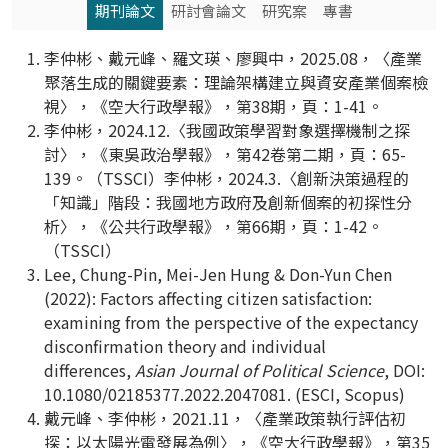
期刊論文
研討會論文
研究案
專書
李仲彬、戴元峰、羅文瑛、廖興中，2025.08，〈產業
聚落生成的關鍵要素：理論架構建立與資安產業個案檢
視〉，《空大行政學報》，第38期，頁：1-41。
李仲彬，2024.12.〈我國政策學習對象選擇機制之探
討〉，《東吳政治學報》，第42卷第二期，頁：65-
139。（TSSCI）李仲彬，2024.3.〈創新決策過程的
「知識」階段：我國地方政府及創新個案的初探性分
析〉，《公共行政學報》，第66期，頁：1-42。
（TSSCI）
Lee, Chung-Pin, Mei-Jen Hung & Don-Yun Chen
(2022): Factors affecting citizen satisfaction:
examining from the perspective of the expectancy
disconfirmation theory and individual
differences,
Asian Journal of Political Science
, DOI:
10.1080/02185377.2022.2047081. (ESCI, Scopus)
戴元峰、李仲彬，2021.11，〈產業政策執行評估初
探：以太陽光電發展為例〉，《空大行政學報》，第35