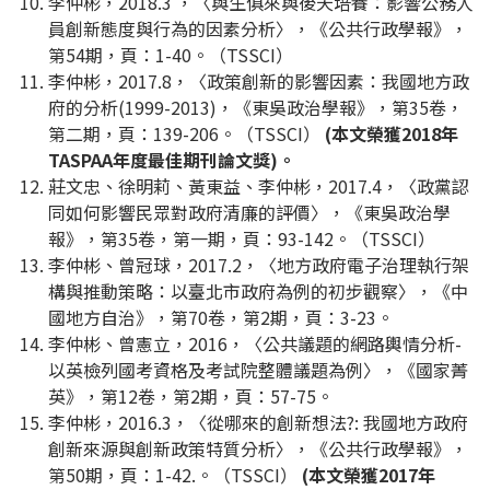
李仲彬，2018.3 ，〈與生俱來與後天培養：影響公務人
員創新態度與行為的因素分析〉，《公共行政學報》，
第54期，頁：1-40。（TSSCI）
李仲彬，2017.8，〈政策創新的影響因素：我國地方政
府的分析(1999-2013)，《東吳政治學報》，第35卷，
第二期，頁：139-206。（TSSCI）
(本文榮獲2018年
TASPAA年度最佳期刊論文獎)
。
莊文忠、徐明莉、黃東益、李仲彬，2017.4，〈政黨認
同如何影響民眾對政府清廉的評價〉，《東吳政治學
報》，第35卷，第一期，頁：93-142。（TSSCI）
李仲彬、曾冠球，2017.2，〈地方政府電子治理執行架
構與推動策略：以臺北市政府為例的初步觀察〉，《中
國地方自治》，第70卷，第2期，頁：3-23。
李仲彬、曾憲立，2016，〈公共議題的網路輿情分析-
以英檢列國考資格及考試院整體議題為例〉，《國家菁
英》，第12卷，第2期，頁：57-75。
李仲彬，2016.3，〈從哪來的創新想法?: 我國地方政府
創新來源與創新政策特質分析〉，《公共行政學報》，
第50期，頁：1-42.。（TSSCI）
(本文榮獲2017年