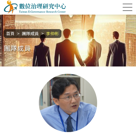
跳到主要內容區塊
數位治理研究中心
:::
首頁
團隊成員
李仲彬
團隊成員