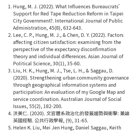
Hung, M. J. (2022). What Influences Bureaucrats’
Support for Red Tape Reduction Reform in Taipei
City Government?. International Journal of Public
Administration, 45(8), 632-643.
Lee, C. P., Hung, M. J., & Chen, D. Y. (2022). Factors
affecting citizen satisfaction: examining from the
perspective of the expectancy disconfirmation
theory and individual differences. Asian Journal of
Political Science, 30(1), 35-60.
Liu, H. K., Hung, M. J., Tse, L. H., & Saggau, D.
(2020). Strengthening urban community governance
through geographical information systems and
participation: An evaluation of my Google Map and
service coordination. Australian Journal of Social
Issues, 55(2), 182-200.
洪美仁. (2020). 文官體系政治化的發展趨勢與衝擊: 兼論
英國經驗. 公共行政學報, (9), 31-65.
Helen K. Liu, Mei Jen Hung, Daniel Saggau, Keith