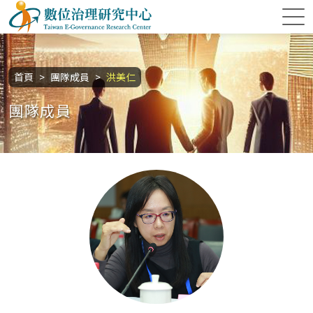
跳到主要內容區塊
數位治理研究中心
:::
首頁
團隊成員
洪美仁
團隊成員