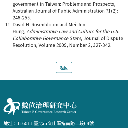
government in Taiwan: Problems and Prospects,
Australian Journal of Public Administration 71(2):
246-255.
David H. Rosenbloom and Mei Jen
Hung,
Administrative Law and Culture for the U.S.
Collaborative Governance State
, Journal of Dispute
Resolution, Volume 2009, Number 2, 327-342.
返回
:::
地址：116011 臺北市文山區指南路二段64號