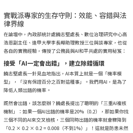
實戰派專家的生存守則：效能、容錯與法
律界線
在論壇中，內政部統計處饒志堅處長、數位治理研究中心高
浩恩副主任、逢甲大學李長曄助理教授三位與談專家，也從
各自的實務經驗，傳授了公務員與AI和平共處的實用秘笈：
接受「AI一定會出錯」，建立除錯循環
饒志堅處長一針見血地指出，AI本質上就是一個「機率模
型」，「沒有保證百分之百對這種事」。我們用AI，是為了
降低人類出錯的機率。
既然會出錯，該怎麼辦？饒處長提出了聰明的「三重AI複核
機制」：如果一個AI出錯的機率是20%（0.2），那如果你找
三個不同的AI來交叉檢核，三個同時出錯的機率就會驟降到
「0.2 × 0.2 × 0.2 = 0.008（不到1%）」！這就是防患未然