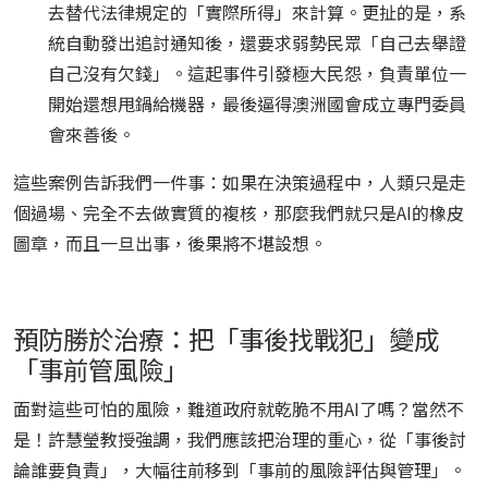
去替代法律規定的「實際所得」來計算。更扯的是，系
統自動發出追討通知後，還要求弱勢民眾「自己去舉證
自己沒有欠錢」。這起事件引發極大民怨，負責單位一
開始還想甩鍋給機器，最後逼得澳洲國會成立專門委員
會來善後。
這些案例告訴我們一件事：如果在決策過程中，人類只是走
個過場、完全不去做實質的複核，那麼我們就只是AI的橡皮
圖章，而且一旦出事，後果將不堪設想。
預防勝於治療：把「事後找戰犯」變成
「事前管風險」
面對這些可怕的風險，難道政府就乾脆不用AI了嗎？當然不
是！許慧瑩教授強調，我們應該把治理的重心，從「事後討
論誰要負責」，大幅往前移到「事前的風險評估與管理」。