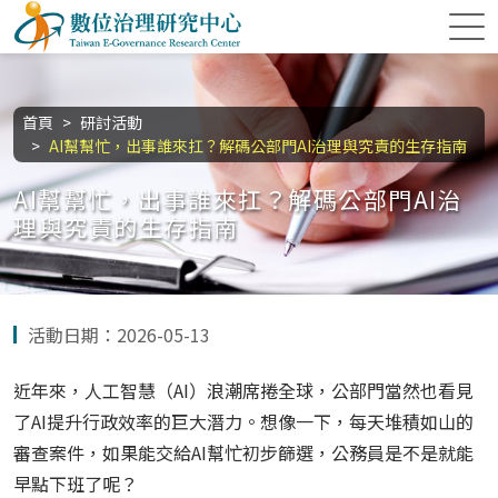
跳到主要內容區塊
數位治理研究中心
:::
首頁
研討活動
AI幫幫忙，出事誰來扛？解碼公部門AI治理與究責的生存指南
AI幫幫忙，出事誰來扛？解碼公部門AI治
理與究責的生存指南
活動日期：2026-05-13
近年來，人工智慧（AI）浪潮席捲全球，公部門當然也看見
了AI提升行政效率的巨大潛力。想像一下，每天堆積如山的
審查案件，如果能交給AI幫忙初步篩選，公務員是不是就能
早點下班了呢？