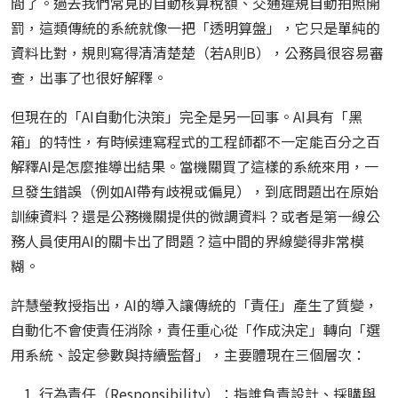
間了。過去我們常見的自動核算稅額、交通違規自動拍照開
罰，這類傳統的系統就像一把「透明算盤」，它只是單純的
資料比對，規則寫得清清楚楚（若A則B），公務員很容易審
查，出事了也很好解釋。
但現在的「AI自動化決策」完全是另一回事。AI具有「黑
箱」的特性，有時候連寫程式的工程師都不一定能百分之百
解釋AI是怎麼推導出結果。當機關買了這樣的系統來用，一
旦發生錯誤（例如AI帶有歧視或偏見），到底問題出在原始
訓練資料？還是公務機關提供的微調資料？或者是第一線公
務人員使用AI的關卡出了問題？這中間的界線變得非常模
糊。
許慧瑩教授指出，AI的導入讓傳統的「責任」產生了質變，
自動化不會使責任消除，責任重心從「作成決定」轉向「選
用系統、設定參數與持續監督」，主要體現在三個層次：
行為責任（Responsibility）：指誰負責設計、採購與