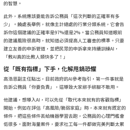
的智慧。
此外，系統應該要能告訴公務員「這次判斷的正確率有多
少」。饒處長舉例，就像主計總處的行業分類系統，它會告
訴你這個建議的正確率是97%還是2%。當公務員知道眼前
的建議風險很高時，就知道必須提高人工審查的標準。只要
建立友善的申訴管道，並把民眾的申訴拿來持續訓練AI，
「教AI真的比教人類快多了！」
從「既有指標」下手，化解甩鍋恐懼
高浩恩副主任點出，目前政府的AI參考指引，第一件事就是
告訴公務員「你要負責」，這導致大家綁手綁腳不敢用。
他建議，想導入AI，可以先從「取代本來就有的客觀指標」
開始。例如在評估「高風險/脆弱家庭」時，本來就有既定的
條件，把這些條件丟給機器學習去跑，公務員的心理門檻會
低很多。面對海量案件，要求社工每一件都做完美判斷太累