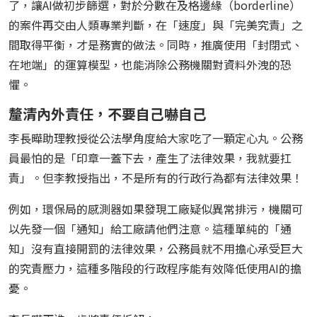
了，讓AI做初步篩選，對於分數在及格邊緣（borderline）
的案件再交由人類專業判斷，在「速度」與「完美究責」之
間取得平衡，才是務實的做法。同時，推廣使用「封閉式、
在地端」的運算模型，也能消除公務機關對資料外洩的恐
懼。
釐清內外責任，不要自己嚇自己
李長曄助理教授從公法學角度給大家吃了一顆定心丸。公務
員最怕的是「印章一蓋下去，產生了法律效果，我就要扛
責」。但李教授指出，不是所有的行政行為都有法律效果！
例如，環保局的感測器如果發現工廠疑似異常排污，機關可
以先發一個「通知」給工廠請他們注意。這種單純的「通
知」沒有直接開罰的法律效果，公務員就不用擔心承受巨大
的究責壓力，這種多階段的行政程序能有效降低使用AI的擔
憂。