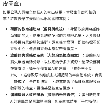
皮圖章」
如果公務人員完全信任AI的輸出結果，會發生什麼可怕的
事？許教授舉了幾個血淋淋的國際案例：
荷蘭的教育補助AI（偏見與歧視）：
荷蘭政府用AI抓詐
領補助的人，結果系統標記出的高風險名單，大多是具
有移民背景的弱勢族群。調查後才發現，即使指標看起
來很中立，但資料來源本身就帶有偏差。
波蘭的失業輔助系統（人類淪為橡皮圖章）：
波蘭用AI
將失業者自動分類，以決定給予多少資源。結果公務員
在審查時，幾乎全盤買單AI的建議，「推翻率不到
1%」。這導致原本應該由人類把關的半自動系統，實質
上變成了「全自動決策」，嚴重影響了偏鄉與單親等弱
勢群體的權益，最後甚至被宣告違憲。
澳洲機器人債務風暴（荒謬的舉證責任）：
澳洲政府用
AI計算民眾是否溢領津貼，但系統竟然用「平均所得」