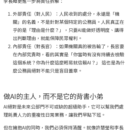
李長曄更進一步將責任拆解：
外部責任（對人民）：人民收到的處分，永遠是「機
關」的名義，不是針對某個特定的公務員。人民真正在
乎的是「理由是什麼？」，只要AI能做好透明度、講得
出判斷理由，就能保障民眾權利。
內部責任（對長官）：如果機關真的被告輸了，長官要
在內部究責時，看的其實是「你當時有沒有持續去檢驗
這個系統？你為什麼這麼輕易就信賴AI？」 這也是為什
麼公務員絕對不能只是盲目蓋章。
做AI的主人，而不是它的背書小弟
AI絕對是未來公部門不可或缺的超級助手，它可以幫我們處
理耗費人力的重複性日常業務，讓我們早點下班。
但在擁抱AI的同時，我們必須保持清醒。就像許慧瑩和李長