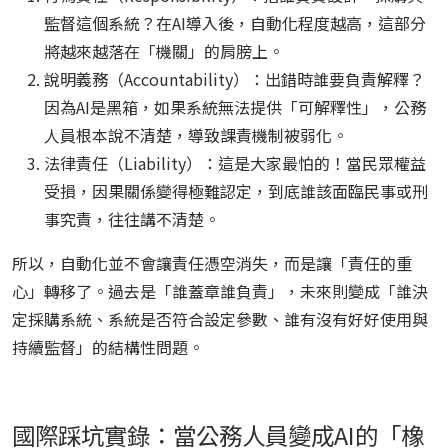
監督這個系統？在AI導入後，自動化程度越高，這部分
將越來越落在「機關」的肩膀上。
說明義務（Accountability）：出錯時誰要負責解釋？
因為AI是黑箱，如果系統無法提供「可解釋性」，公務
人員根本說不清楚，導致課責機制被弱化。
法律責任（Liability）：這是大家最怕的！當民眾權益
受損，因果關係變得極難認定，到底誰該面臨民事或刑
事究責，往往講不清楚。
所以，自動化並不會讓責任憑空消失，而是讓「責任的重
心」轉移了。過去是「誰蓋章誰負責」，未來則變成「誰決
定採購系統、系統是否符合設定參數、誰有沒有好好使用與
持續監督」的結構性問題。
國際踩坑實錄：當公務人員變成AI的「橡