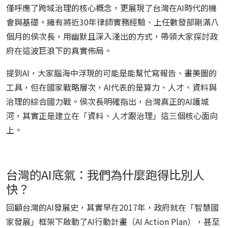
僅呼應了跨域治理的核心概念，更展現了台灣在AI時代的機
會與基礎。擁有將近30年律師實務經驗、上任數發部剛滿八
個月的侯次長，用幽默且深入淺出的方式，帶領大家探討政
府在這波巨浪下的真實佈局。
提到AI，大家腦海中浮現的可能是能幫忙寫報告、畫美圖的
工具，但在國家戰略層次，AI代表的是算力、人才、資料與
治理的綜合國力戰。侯次長明確指出，台灣真正的AI護城
河，其實正是建立在「資料、人才跟治理」這三個核心面向
上。
台灣的AI底氣：我們為什麼跑得比別人
快？
回顧台灣的AI發展史，其實早在2017年，政府就在「智慧國
家發展」框架下啟動了AI行動計畫（AI Action Plan），甚至