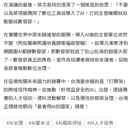
在演講的最後，侯次長特別澄清了一個常見的迷思：「不要
以為某項服務用了數位工具或導入了AI，它的主管機關就自
動變成數發部。」
在實體世界中原本歸誰管的服務，導入AI後的主管單位依然
不變（例如醫療照護依舊歸衛福部管轄）。如果凡事牽涉到
網路跟AI都歸數發部，那數發部就成了包山包海的超級大部
了。數發部真正的角色，是作為協調者與技術支援者，協助
各部會推動數位治理。
在這場攸關未來國力的競賽中，台灣要依賴的是「打群架」
的跨域協作精神。從推動「好用且安全的AI」出發，透過務
實的人才培訓、資料流動解禁，以及彈性的框架治理，台灣
正穩健地朝向「最會用AI的國家」邁進！
AI治理
AI基本法
AI風險評估
AI人才培育