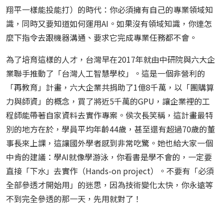
翔平一樣能投能打）的時代：你必須擁有自己的專業領域知
識，同時又要知道如何運用AI。如果沒有領域知識，你連怎
麼下指令去跟機器溝通、要求它完成專業任務都不會。
為了培育這樣的人才，台灣早在2017年就由中研院與六大企
業聯手推動了「台灣人工智慧學校」。這是一個非營利的
「再教育」計畫，六大企業共捐助了1億8千萬，以「團購算
力與師資」的概念，買了將近5千萬的GPU，讓企業裡的工
程師能帶著自家資料去實作專案。侯次長笑稱，這計畫最特
別的地方在於，學員平均年齡44歲，甚至還有超過70歲的董
事長來上課，這讓國外學者感到非常吃驚。她也給大家一個
中肯的建議：學AI就像學游泳，你看書是學不會的，一定要
直接「下水」去實作（Hands-on project）。不要有「必須
全部參透才開始用」的迷思，因為技術變化太快，你永遠等
不到完全參透的那一天，先用就對了！