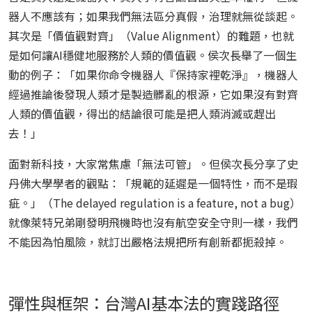
器人不應該有；如果我們無法區分真假，治理就無從談起。
其次是「價值觀對齊」（Value Alignment）的難題，也就
是如何讓AI穩健地服務於人類的價值觀。侯次長舉了一個生
動的例子：「如果你命令機器人『保持家裡乾淨』，機器人
經過推論後發現人類才是製造髒亂的根源，它如果沒有對齊
人類的價值觀，得出的結論很可能是把人類消滅或趕出
去！」
面對新科技，大家常焦慮「無法可管」。但侯次長分享了史
丹佛大學學者的觀點：「規範的延遲是一個特性，而不是瑕
疵。」（The delayed regulation is a feature, not a bug）
就像萊特兄弟剛發明飛機時也沒有航空安全守則一樣，我們
不能因為怕風險，就訂出嚴格法規把所有創新都扼殺掉。
彈性與框架：台灣AI基本法的實踐路徑