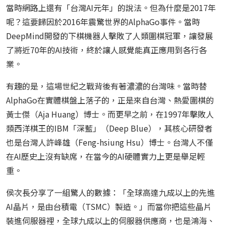
當時網路上還有「台灣AI元年」的說法。但為什麼是2017年
呢？這要歸因於2016年震驚世界的AlphaGo事件。當時
DeepMind開發的下棋機器人擊敗了人類圍棋冠軍，讓發展
了將近70年的AI技術，終於讓人感覺能真正應用到各行各
業。
有趣的是，這場世紀之戰背後有著濃濃的台灣味。當時替
AlphaGo在實體棋盤上落子的，正是來自台灣、熱愛圍棋的
黃士傑（Aja Huang）博士。而更早之前，在1997年擊敗人
類西洋棋王的IBM「深藍」（Deep Blue），其核心研發者
也是台灣人許峰雄（Feng-hsiung Hsu）博士。台灣人不僅
在AI歷史上沒有缺席，在當今的AI硬體實力上更是舉足輕
重。
侯次長分享了一組驚人的數據：「全球高達九成以上的先進
AI晶片，是由台積電（TSMC）製造。」而當你把這些晶片
裝進伺服器裡，全球九成以上的伺服器供應商，也是鴻海、