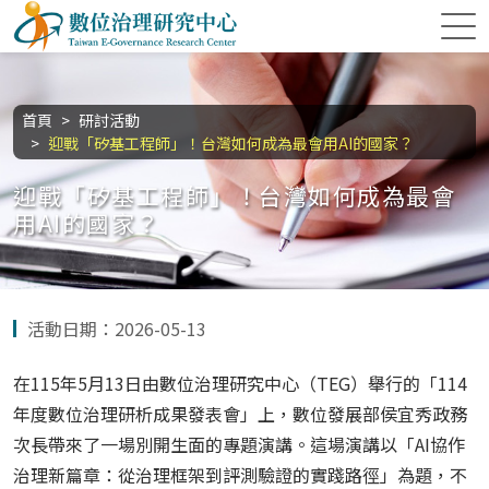
跳到主要內容區塊
數位治理研究中心
:::
首頁
研討活動
迎戰「矽基工程師」！台灣如何成為最會用AI的國家？
迎戰「矽基工程師」！台灣如何成為最會
用AI的國家？
活動日期：2026-05-13
在115年5月13日由數位治理研究中心（TEG）舉行的「114
年度數位治理研析成果發表會」上，數位發展部侯宜秀政務
次長帶來了一場別開生面的專題演講。這場演講以「AI協作
治理新篇章：從治理框架到評測驗證的實踐路徑」為題，不