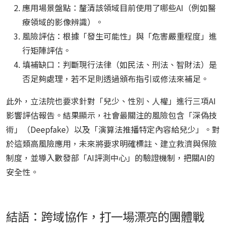
應用場景盤點：釐清該領域目前使用了哪些AI（例如醫
療領域的影像辨識）。
風險評估：根據「發生可能性」與「危害嚴重程度」進
行矩陣評估。
填補缺口：判斷現行法律（如民法、刑法、智財法）是
否足夠處理，若不足則透過頒布指引或修法來補足。
此外，立法院也要求針對「兒少、性別、人權」進行三項AI
影響評估報告。結果顯示，社會最關注的風險包含「深偽技
術」（Deepfake）以及「演算法推播特定內容給兒少」。對
於這類高風險應用，未來將要求明確標註、建立救濟與保險
制度，並導入數發部「AI評測中心」的驗證機制，把關AI的
安全性。
結語：跨域協作，打一場漂亮的團體戰