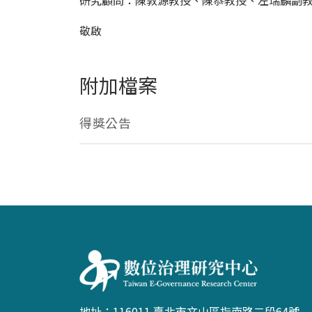
研究顧問：陳敦源教授、陳恭教授、左瑞麟副
敬啟
附加檔案
得獎公告
:::
地址：116011 臺北市文山區指南路二段64號