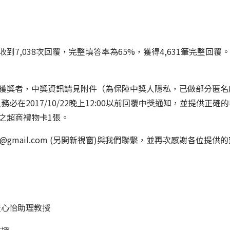
共收到7,038次回覆，完整填答率為65%，獲得4,631筆完整回覆
0名獲獎者，中獎資訊請見附件（為保障中獎人隱私，已做部分匿名處理），
人務必在2017/10/22晚上12:00以前回覆中獎通知，並提供
之超商禮物卡1張。
7@gmail.com
(另開新視窗)與我們聯繫，並再次感謝各位提供的
黃心怡助理教授