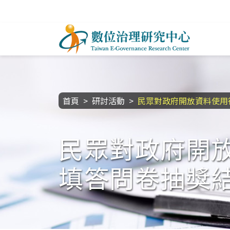
跳到主要內容區塊
數位治理研究中心
:::
首頁
研討活動
民眾對政府開放資料使用
民眾對政府開
填答問卷抽獎