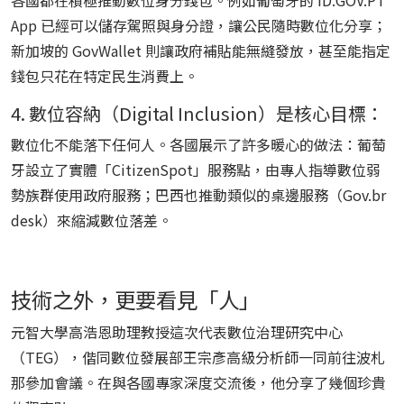
各國都在積極推動數位身分錢包。例如葡萄牙的 ID.GOV.PT
App 已經可以儲存駕照與身分證，讓公民隨時數位化分享；
新加坡的 GovWallet 則讓政府補貼能無縫發放，甚至能指定
錢包只花在特定民生消費上。
4. 數位容納（Digital Inclusion）是核心目標：
數位化不能落下任何人。各國展示了許多暖心的做法：葡萄
牙設立了實體「CitizenSpot」服務點，由專人指導數位弱
勢族群使用政府服務；巴西也推動類似的桌邊服務（Gov.br
desk）來縮減數位落差。
技術之外，更要看見「人」
元智大學高浩恩助理教授這次代表數位治理研究中心
（TEG），偕同數位發展部王宗彥高級分析師一同前往波札
那參加會議。在與各國專家深度交流後，他分享了幾個珍貴