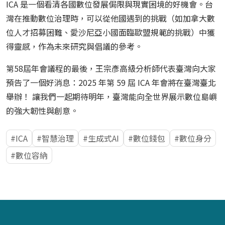
ICA 是一個看清各國數位發展侷限與現實困境的好機會。台
灣在推動數位治理時，可以從他國遇到的挑戰（如加拿大數
位人才招募困難、愛沙尼亞小國面臨歐盟規範的挑戰）中獲
得靈感，作為未來研究與倡議的參考。
第58屆年會議程的最後，王宗彥高級分析師代表臺灣向大家
預告了一個好消息：2025 年第 59 屆 ICA 年會將在臺灣臺北
舉辦！ 讓我們一起期待明年，臺灣能向全世界展示數位島嶼
的強大韌性與創意。
ICA
智慧治理
生成式AI
數位錢包
數位身分
數位容納
:::