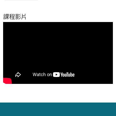
課程影片
:::