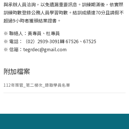
與承辦人員洽詢，以免遺漏重要訊息。訓練期滿後，依實際
訓練時數登錄公務人員學習時數。結訓成績達70分且請假不
超過9小時者獲頒結業證書。
※ 聯絡人：黃專員、杜專員
※ 電話：（02）2939-3091轉 67526、67525
※ 信箱：
tegrdec@gmail.com
附加檔案
112年策管_第二梯次_錄取學員名單
:::