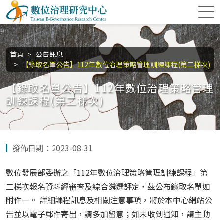
跳到主要內容區塊
數位治理研究中心
:::
首頁
公告訊息
【錄取名單公告】112年數位治理策略管理訓練課程(第二梯次)
【錄取名單公告】112年數位治理策略管理
訓練課程(第二梯次)
發佈日期：2023-08-31
數位發展部委辦之「112年數位治理策略管理訓練課程」第
二梯次報名資料經審查及綜合遴選評定，茲公布錄取名單如
附件一。 詳細課程訊息及相關注意事項，將於本中心網站公
告並以電子郵件寄出，請多加留意；如未收到通知，請主動