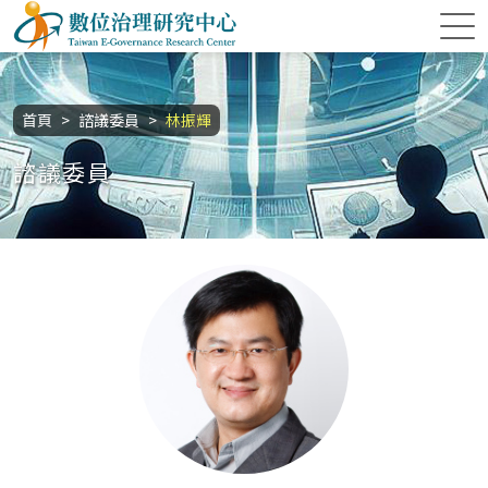
跳到主要內容區塊
數位治理研究中心
:::
首頁
諮議委員
林振輝
諮議委員