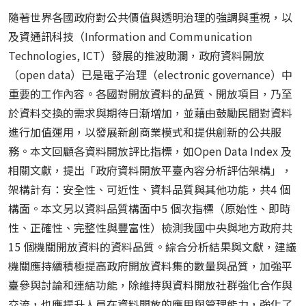
隨著世界各國政府對公共價值與透明治理的強調與重視，以
及資通訊科技（Information and Communication
Technologies, ICT）發展的推波助瀾，政府資料開放
（open data）已是電子治理（electronic governance）中
重要的工作內容。各國對開放資料的品質、開放項目，乃至
於資料交換的需求與期待日漸增加，並藉由鼓勵民間對資料
進行加值運用，以發展新創商業模式和提供創新的公共服
務。本文回顧各資料開放評比指標，如Open Data Index 及
相關文獻，提出「政府資料開放平臺內容分析評估架構」，
架構計有：安全性、可近性、資料品質與其他功能，共4 個
構面。本文另以資料品質構面中5 個次指標（原始性、即時
性、正確性、完整性與豐富性）檢測我國中央與地方政府共
15 個機關開放資料的資料品質。綜合分析結果與文獻，建議
機關應持續積極提高政府開放資料集的數量與品質，加強平
臺參與討論和連結功能，除維持與資料開放社群強化合作與
交流，也應提升人員在資料開放的應用與管理能力，強化了