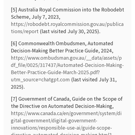
[5] Australia Royal Commission into the Robodebt
Scheme, July 7, 2023,
https://robodebt.royalcommission.gov.au/publica
tions/report
(last visited July 30, 2025).
[6] Commonwealth Ombudsmen, Automated
Decision-Making Better Practice Guide, 2024,
https://www.ombudsman.gov.au/__data/assets/p
df_file/0025/317437/Automated-Decision-Making-
Better-Practice-Guide-March-2025.pdf?
utm_source=chatgpt.com
(last visited July 31,
2025).
[7] Government of Canada, Guide on the Scope of
the Directive on Automated Decision-Making,
https://www.canada.ca/en/government/system/di
gital-government/digital-government-
innovations/responsible-use-ai/guide-scope-
directive-automated-decision-making.html?