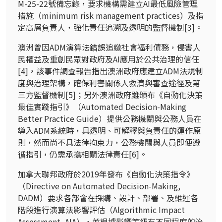
M-25-22
號備忘錄，要求機構需建立
AI
最低風險管理
措施（
minimum risk management practices
）及指
定高層負責人，強化責任追溯及透明的監督機制
[3]
。
澳洲曾因
ADM
演算法錯誤追繳社會福利債務，侵害人
民權益及重創民眾對政府及
AI
應用於公共治理的信任
[4]
，該事件調查報告指出澳洲政府應建立
ADM
法規制
度與治理架構，確保利害關係人救濟與審查途徑及第
三方監督機制
[5]
；另外澳洲政府雖頒布《自動化決策
最佳實踐指引》（
Automated Decision-Making
Better Practice
Guide
）提供公務機關與公務人員在
導入
ADM
系統時，具透明、可解釋與負責任的運作原
則，然而尚不具法律拘束力，公務機關與人員即便遵
循指引，仍需承擔相關法律責任
[6]
。
加拿大聯邦政府於
2019
年發布《自動化決策指令》
（
Directive on Automated Decision-Making,
DADM
）要求各部會在採購、設計、部署、及維運各
階段進行演算法影響評估（
Algorithmic Impact
Assessment, AIA
），並根據影響等級有不同程度的治