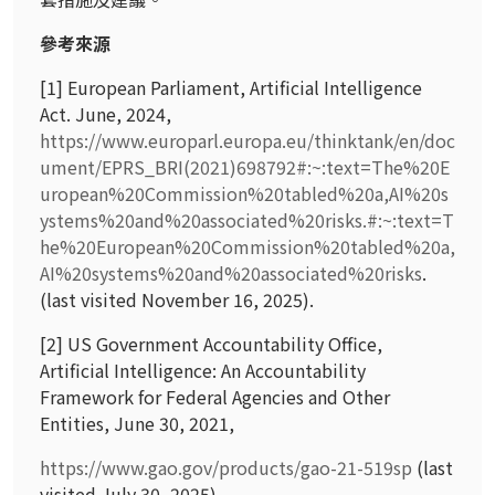
參考來源
[1] European Parliament, Artificial Intelligence
Act. June, 2024,
https://www.europarl.europa.eu/thinktank/en/doc
ument/EPRS_BRI(2021)698792#:~:text=The%20E
uropean%20Commission%20tabled%20a,AI%20s
ystems%20and%20associated%20risks.#:~:text=T
he%20European%20Commission%20tabled%20a,
AI%20systems%20and%20associated%20risks
.
(last visited November 16, 2025).
[2] US Government Accountability Office,
Artificial Intelligence: An Accountability
Framework for Federal Agencies and Other
Entities, June 30, 2021,
https://www.gao.gov/products/gao-21-519sp
(last
visited July 30, 2025).