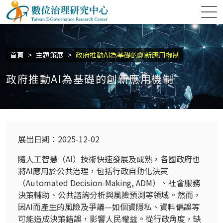
跳到主要內容區塊
數位治理研究中心
:::
首頁
主題策展
政府推動AI為基礎的創新應用機制
政府推動AI為基礎的創新應用機制
展出日期：2025-12-02
隨人工智慧（
AI
）技術快速發展及成熟，各國政府也
將
AI
應用於公共治理，包括行政自動化決策
（
Automated Decision-Making, ADM
）、社會服務
決策輔助、公共諮詢分析與風險預測等領域。然而，
因
AI
而產生的風險及爭議
—
如個資隱私、資料偏誤等
可能造成決策錯誤，影響人民權益。從行政角度，缺