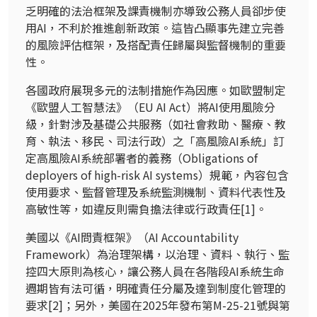
乏明確的法治框架及課責機制亦導致公務人員卻步使
用
AI
，不利於推進創新政策。這皆凸顯事先建立完善
的風險評估框架，及搭配責任歸屬與監督機制的重要
性。
各國政府展現多元的法制措施作為因應。如歐盟制定
《歐盟人工智慧法》（
EU AI Act
）將
AI
使用風險分
級，針對涉及基礎公共服務（如社會救助、醫療、教
育、執法、移民、司法行政）之「高風險
AI
系統」訂
定高風險
AI
系統部署者的義務（
Obligations of
deployers of high-risk AI systems
）規範，內容包含
使用要求、監督管理及系統監測機制、資料代表性及
高敏性等，如違反則需負擔法律或行政責任
[1]
。
美國以《
AI
問責框架》（
AI Accountability
Framework
）為治理架構，以治理、資料、執行、監
控四大原則為核心，讓公務人員在各階段
AI
系統生命
週期皆有法可循，明確責任分屬及達到制度化管理的
要求
[2]
；另外，美國在
2025
年發布第
M-25-21
號與第