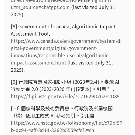
utm_source=chatgpt.com
(last visited July 31,
2025).
[8] Government of Canada, Algorithmic Impact
Assessment Tool,
https://www.canada.ca/en/government/system/di
gital-government/digital-government-
innovations/responsible-use-ai/algorithmic-
impact-assessment.html
(last visited July 31,
2025).
[9]
行政院智慧國家推動小組
(2023
年
2
月
)
。臺灣
AI
行動計畫
2.0 (2023-2026
年
) (
核定本
)
。引用自：
https://digi.nstc.gov.tw/File/7C71629D702E2D89
[10]
國家科學及技術委員會。行政院及所屬機關
（構）使用生成式
AI
參考指引。引用自：
https://www.nstc.gov.tw/folksonomy/list/c79bf57
b-dc94-4aff-8d14-3262b5559cfc?l=ch