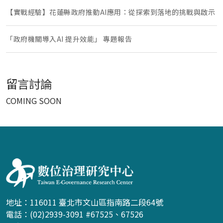
【實戰經驗】花蓮縣政府推動AI應用：從探索到落地的挑戰與啟示
「政府機關導入AI 提升效能」 專題報告
留言討論
COMING SOON
:::
地址：116011 臺北市文山區指南路二段64號
電話：(02)2939-3091 #67525、67526