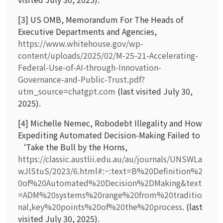
[3] US OMB, Memorandum For The Heads of
Executive Departments and Agencies,
https://www.whitehouse.gov/wp-
content/uploads/2025/02/M-25-21-Accelerating-
Federal-Use-of-AI-through-Innovation-
Governance-and-Public-Trust.pdf?
utm_source=chatgpt.com
(last visited July 30,
2025).
[4] Michelle Nemec, Robodebt Illegality and How
Expediting Automated Decision-Making Failed to
‘Take the Bull by the Horns,
https://classic.austlii.edu.au/au/journals/UNSWLa
wJlStuS/2023/6.html#:~:text=B%20Definition%2
0of%20Automated%20Decision%2DMaking&text
=ADM%20systems%20range%20from%20traditio
nal,key%20points%20of%20the%20process
. (last
visited July 30, 2025).