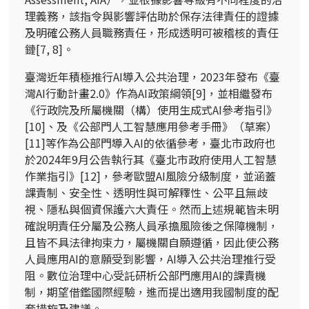
理義務，該指令與影響評估助於保存法律責任的證據
及明確公務人員職務責任，形成透明可被稽核的責任
鏈
[7, 8]
。
臺灣近年積極推行
AI
導入公共治理，
2023
年發布《臺
灣
AI
行動計畫
2.0
》作為
AI
政策綱領
[9]
，並相繼發布
《行政院及所屬機關（構）使用生成式
AI
參考指引》
[10]
、及《公部門人工智慧應用參考手冊》（草案）
[11]
等作為公部門導入
AI
的依循參考，臺北市政府也
於
2024
年
9
月公告執行其《臺北市政府使用人工智慧
作業指引》
[12]
，參考歐盟
AI
風險分級制度，並涵蓋
課責制、安全性、透明性與可解釋性、公平且無歧
視、隱私與個資保護六大責任。然而上述規範皆未明
確說明責任分屬及公務人員承擔風險後之保障機制，
且皆不具法律拘束力，屬機關自願遵循，因此使公務
人員應用
AI
的意願受到影響，
AI
導入公共治理推行受
阻。數位治理中心受託研析公部門應用
AI
的課責機
制，期望借鑑國際經驗，進而提出適用我國制度的配
套措施及建議。