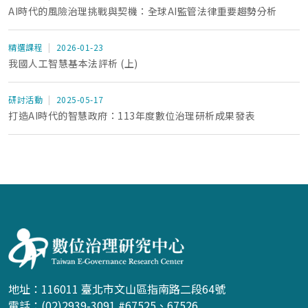
AI時代的風險治理挑戰與契機：全球AI監管法律重要趨勢分析
精選課程
2026-01-23
我國人工智慧基本法評析 (上)
研討活動
2025-05-17
打造AI時代的智慧政府：113年度數位治理研析成果發表
:::
地址：116011 臺北市文山區指南路二段64號
電話：(02)2939-3091 #67525、67526