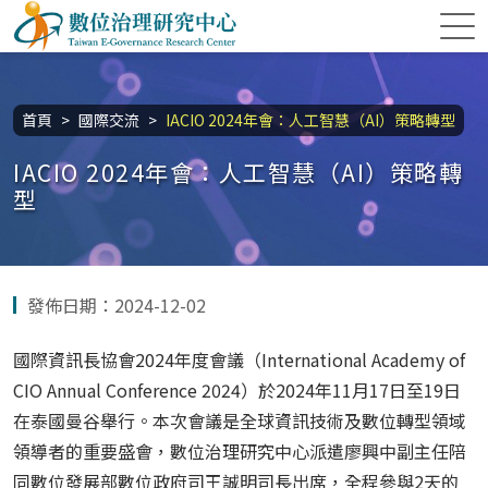
跳到主要內容區塊
數位治理研究中心
:::
首頁
國際交流
IACIO 2024年會：人工智慧（AI）策略轉型
IACIO 2024年會：人工智慧（AI）策略轉
型
發佈日期：2024-12-02
國際資訊長協會
2024
年度會議（
International Academy of
CIO Annual Conference 2024
）於
2024
年
11
月
17
日至
19
日
在泰國曼谷舉行。本次會議是全球資訊技術及數位轉型領域
領導者的重要盛會，數位治理研究中心派遣廖興中副主任陪
同數位發展部數位政府司王誠明司長出席，全程參與
2
天的