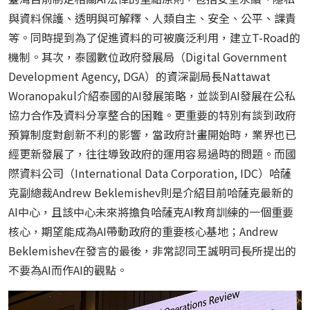
與資料保護、透明與可解釋、人類自主、安全、公平、課責
等。同時提到為了促進資料的可被廣泛利用，建立
T-Road
的
機制。其次，泰國數位政府發展局（
Digital Government
Development Agency, DGA
）的資深副局長
Nattawat
Woranopakul
介紹泰國的
AI
發展策略，並談到
AI
發展在公私
協力合作及資料分享整合的困難。更重要的特別有談到政府
預算制度對創新不利的影響，當政府計畫開始時，業界也已
經更新發展了，往往導致政府的運用容易過時的問題。而國
際資料公司（
International Data Corporation, IDC
）哈薩
克副總裁
Andrew Beklemishev
則是介紹目前哈薩克最新的
AI
中心，且該中心未來將擔負哈薩克
AI
教育訓練的一個重要
核心，期望能成為
AI
帶動政府的重要核心基地；
Andrew
Beklemishev
在發言的最後，非常認同王誠明司長所提出的
不要為
AI
而作
AI
的觀點。