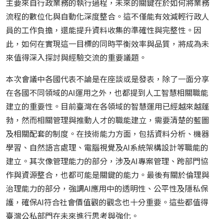
主要來自行政業務的執行過程，未來的關鍵在於如何將業務
流程的數位化與自動化深度整合。這不僅能有效減輕行政人
員的工作負擔，還能提升資料收集的準確性與完整性。因
此，如何在實現這一目標的同時平衡效率與品質，將成為未
來值得深入探討與經驗交流的重要議題。
本次會議中各國代表不論是在座談或是發表，除了一面分享
在各國不同領域的
AI
運用之外，也都提到人工智慧相關職能
建立的重要性。目前臺灣在各領域的智慧運用已經越來越蓬
勃，然而相關管理與推動人才的職能建立，需要清楚的藍圖
及相關配套的制度。在技術能力方面，包括資料分析、機器
學習、自然語言處理、電腦視覺及
AI
系統架構設計等職能的
建立。其次像管理能力的部分，涉及
AI
專案管理、跨部門協
作與資源整合，也都可能是關鍵的能力。最後有關於倫理與
治理能力的部分，強調
AI
應用中的透明性、公平性及隱私保
護，確保
AI
符合社會價值觀的觀念也十分重要。這些都值得
臺灣公私部門在未來進行思考與強化。