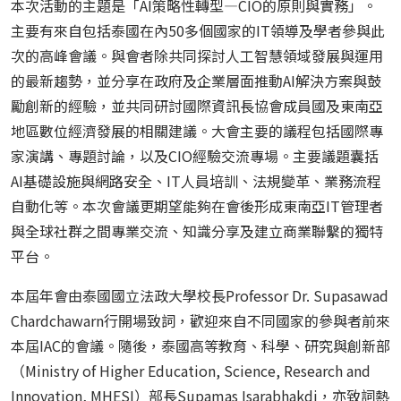
本次活動的主題是「
AI
策略性轉型—
CIO
的原則與實務」。
主要有來自包括泰國在內
50
多個國家的
IT
領導及學者參與此
次的高峰會議。與會者除共同探討人工智慧領域發展與運用
的最新趨勢，並分享在政府及企業層面推動
AI
解決方案與鼓
勵創新的經驗，並共同研討國際資訊長協會成員國及東南亞
地區數位經濟發展的相關建議。大會主要的議程包括國際專
家演講、專題討論，以及
CIO
經驗交流專場。主要議題囊括
AI
基礎設施與網路安全、
IT
人員培訓、法規變革、業務流程
自動化等。本次會議更期望能夠在會後形成東南亞
IT
管理者
與全球社群之間專業交流、知識分享及建立商業聯繫的獨特
平台。
本屆年會由泰國國立法政大學校長
Professor Dr. Supasawad
Chardchawarn
行開場致詞，歡迎來自不同國家的參與者前來
本屆
IAC
的會議。隨後，泰國高等教育、科學、研究與創新部
（
Ministry of Higher Education, Science, Research and
Innovation, MHESI
）部長
Supamas Isarabhakdi
，亦致詞熱