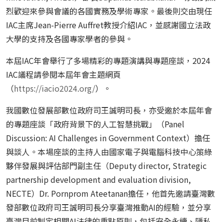
烈歡迎來參與會議的各國實務及學術專家。最後則交由現任
IAC
主席
Jean-Pierre Auffret
教授介紹
IAC
，並感謝國立法政
大學的支持及各國專家學者的參與。
本屆
IAC
年會舉行了多場精彩的專題演講與專題座談，
2024
IAC
議程請參閱本屆年會主題網頁
（
https://iacio2024.org/
）。
我國數位發展部數位政府司王誠明司長，亦受邀於本屆年會
的專題座談「政府背景下的人工智慧挑戰」（
Panel
Discussion: AI Challenges in Government Context
）擔任
與談人。本場座談的主持人由國家電子與電腦科技中心策綠
夥伴發展與評估部門副主任（
Deputy director, Strategic
partnership development and evaluation division,
NECTE
）
Dr. Pornprom Ateetanan
擔任，他首先邀請臺灣數
發部數位政府司王誠明司長分享臺灣推動
AI
的經驗，並分享
臺灣目前制定相關
AI
法律的重點原則，包括安全永續、隱私